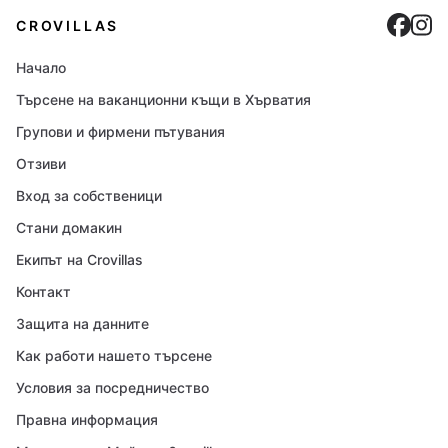
Cro
C
CROVILLAS
Начало
Търсене на ваканционни къщи в Хърватия
Групови и фирмени пътувания
Отзиви
Вход за собственици
Стани домакин
Екипът на Crovillas
Контакт
Защита на данните
Как работи нашето търсене
Условия за посредничество
Правна информация