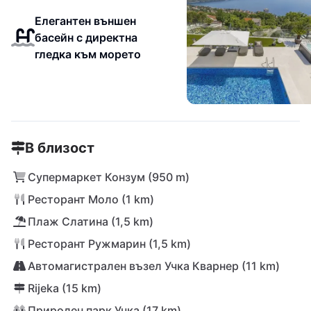
Елегантен външен
басейн с директна
гледка към морето
В близост
Супермаркет Конзум (950 m)
Ресторант Моло (1 km)
Плаж Слатина (1,5 km)
Ресторант Ружмарин (1,5 km)
Автомагистрален възел Учка Кварнер (11 km)
Rijeka (15 km)
Природен парк Учка (17 km)