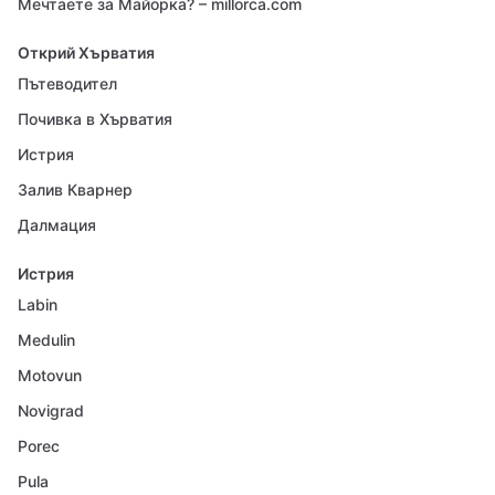
Мечтаете за Майорка? – millorca.com
Открий Хърватия
Пътеводител
Почивка в Хърватия
Истрия
Залив Кварнер
Далмация
Истрия
Labin
Medulin
Motovun
Novigrad
Porec
Pula