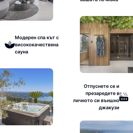
Модерен спа кът с
висококачествена
сауна
Отпуснете се и
презаредете в
личното си външно
джакузи