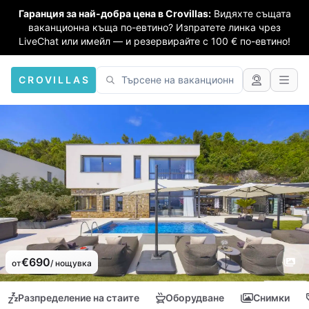
Гаранция за най-добра цена в Crovillas:
Видяхте същата
ваканционна къща по-евтино? Изпратете линка чрез
LiveChat или имейл — и резервирайте с 100 € по-евтино!
CROVILLAS
€690
от
/ нощувка
Разпределение на стаите
Оборудване
Снимки