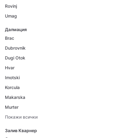
Rovinj
Umag
Далмация
Brac
Dubrovnik
Dugi Otok
Hvar
Imotski
Korcula
Makarska
Murter
Покажи всички
Залив Кварнер