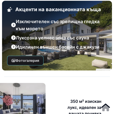
Акценти на ваканционната къща
Изключителен със зрелищна гледка
към морето
Луксозна уелнес зона със сауна
Идиличен външен басейн с джакузи
Фотогалерия
350 м² изискан
лукс, идеален за
вашата почивка