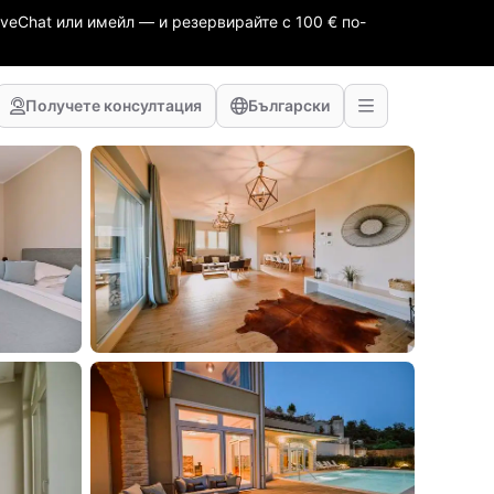
veChat или имейл — и резервирайте с 100 € по-
Получете консултация
Български