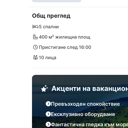
планина Учка е уникална. Самата собстве
вижте сами! Много плажове на Опатийска 
Общ преглед
минути с автомобил. Известният крайбреж
най-близкото международно летище на ос
5 спални
400 м² жилищна площ
Пристигане след 16:00
10 лица
Акценти на ваканцио
Превъзходен спокойствие
Ексклузивно оборудване
Фантастична гледка към мор