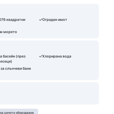
 076 квадратни
Ограден имот
ъм морето
а басейн (през
Хлорирана вода
месеци)
за слънчеви бани
на цялото оборудване