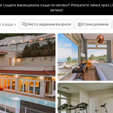
е същата ваканционна къща по-евтино? Изпратете линка чрез Li
евтино!
Често задавани въпроси
Стани домакин