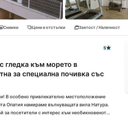
Снимки
Цени и отстъпки
Заетост / Наличност
5
с гледка към морето в
тна за специална почивка със
и! В особено привлекателно местоположение 
та Опатия намираме вълнуващата вила Натура. 
ай за посетители с интерес към необикновеното. 
лемите острови на Хърватия и могъщата 