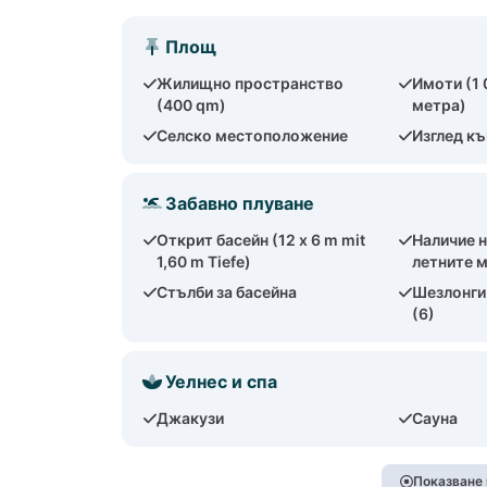
Площ
Жилищно пространство
Имоти (1
(400 qm)
метра)
Селско местоположение
Изглед к
Забавно плуване
Открит басейн (12 x 6 m mit
Наличие н
1,60 m Tiefe)
летните 
Стълби за басейна
Шезлонги 
(6)
Уелнес и спа
Джакузи
Сауна
Показване 