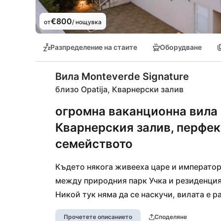
€800
от
/ нощувка
Разпределение на стаите
Оборудване
Вила Monteverde Signature
близо Opatija, Кварнерски залив
огромна ваканционна вила 
Кварнерския залив, перфек
семейството
Където някога живееха царе и император
между природния парк Учка и резиденция
Никой тук няма да се наскучи, вилата е р
Гледката към Кварнерския залив, най-го
Прочетете описанието
Споделяне