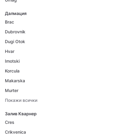
Далмация
Brac
Dubrovnik
Dugi Otok
Hvar
Imotski
Korcula
Makarska
Murter
Покажи всички
Залив Кварнер
Cres
Crikvenica