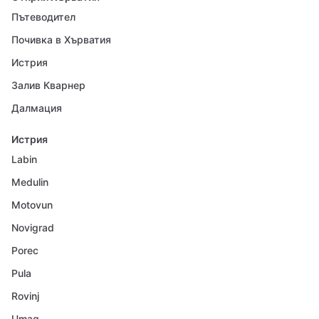
Пътеводител
Почивка в Хърватия
Истрия
Залив Кварнер
Далмация
Истрия
Labin
Medulin
Motovun
Novigrad
Porec
Pula
Rovinj
Umag