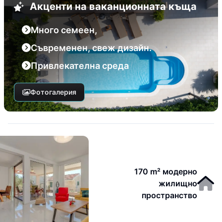
Акценти на ваканционната къща
Много семеен,
Съвременен, свеж дизайн.
Привлекателна среда
Фотогалерия
170 m² модерно
жилищно
пространство