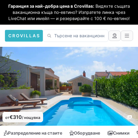
Гаранция за най-добра цена в Crovillas:
Видяхте същата
ваканционна къща по-евтино? Изпратете линка чрез
LiveChat или имейл — и резервирайте с 100 € по-евтино!
CROVILLAS
€310
от
/ нощувка
Разпределение на стаите
Оборудване
Снимки