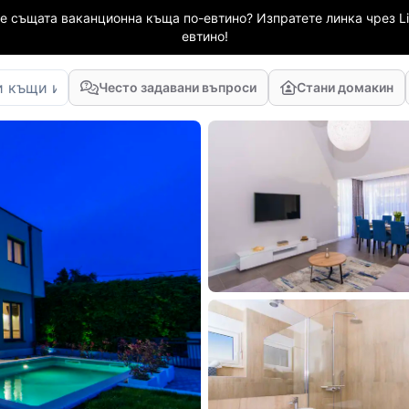
е същата ваканционна къща по-евтино? Изпратете линка чрез Li
евтино!
Често задавани въпроси
Стани домакин