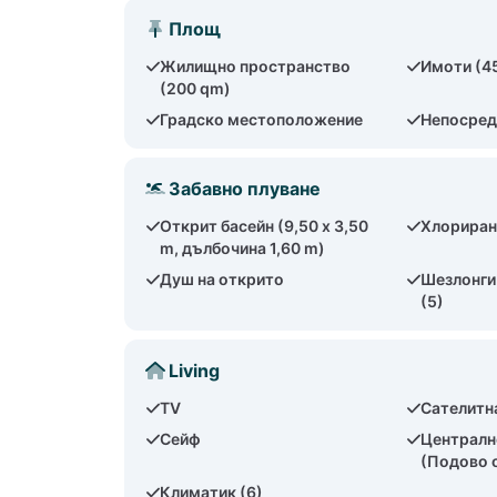
Площ
Жилищно пространство
Имоти (4
(200 qm)
Градско местоположение
Непосред
Забавно плуване
Открит басейн (9,50 x 3,50
Хлориран
m, дълбочина 1,60 m)
Душ на открито
Шезлонги 
(5)
Living
TV
Сателитн
Сейф
Централн
(Подово 
Климатик (6)