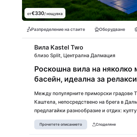
€330
от
/ нощувка
Разпределение на стаите
Оборудване
Вила Kastel Two
близо Split, Централна Далмация
Роскошна вила на няколко 
басейн, идеална за релакс
Между популярните приморски градове Тр
Каштела, непосредствено на брега в Далм
предлагайки разнообразие и отдих: култу
впечатлят, а брегът предлага множество 
Прочетете описанието
Споделяне
които са особено популярни сред семейст
многото ресторанти и традиционни каноб