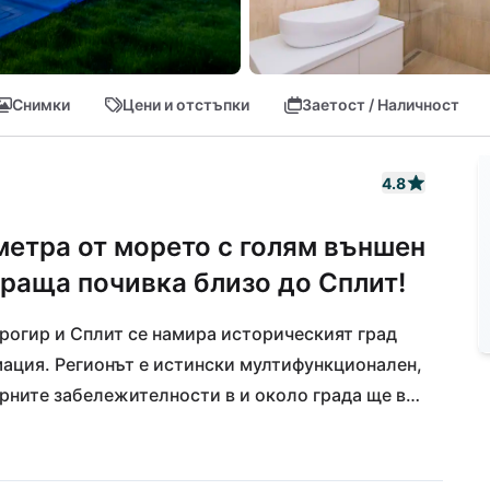
Снимки
Цени и отстъпки
Заетост / Наличност
4.8
метра от морето с голям външен
ираща почивка близо до Сплит!
огир и Сплит се намира историческият град 
ация. Регионът е истински мултифункционален, 
рните забележителности в и около града ще ви 
привлекателни камени и пясъчни плажове, 
вата поради плавен вход в морето. Също така, 
и, които можете дори да посетите пеша от 