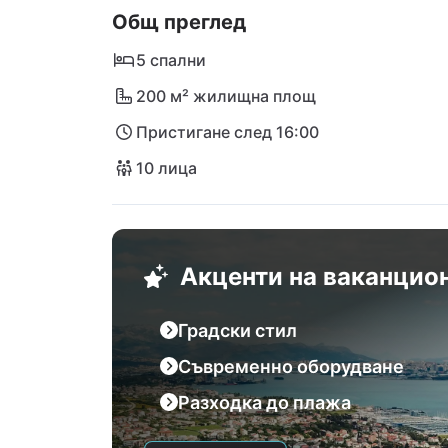
Общ преглед
вилата, са напълно препоръчителни. Крас
вечерта в бар или кафе. За самообслужва
5 спални
многото супермаркети в града. Най-близ
200 м² жилищна площ
на 8 км от вилата.
Пристигане след 16:00
10 лица
Акценти на ваканцио
Градски стил
Съвременно оборудване
Разходка до плажа