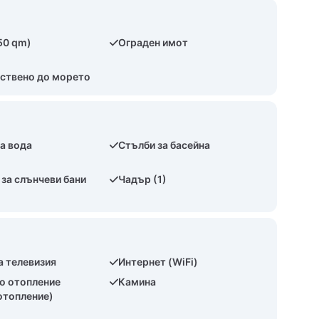
50 qm)
Ограден имот
ствено до морето
а вода
Стълби за басейна
за слънчеви бани
Чадър (1)
а телевизия
Интернет (WiFi)
о отопление
Камина
отопление)