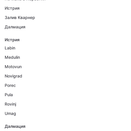
Истрия
Залив Кварнер
Далмация
Истрия
Labin
Medulin
Motovun
Novigrad
Porec
Pula
Rovinj
Umag
Далмация