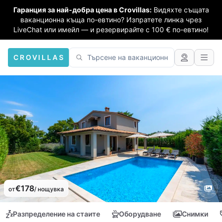
Гаранция за най-добра цена в Crovillas:
Видяхте същата
ваканционна къща по-евтино? Изпратете линка чрез
LiveChat или имейл — и резервирайте с 100 € по-евтино!
CROVILLAS
€178
от
/ нощувка
Разпределение на стаите
Оборудване
Снимки