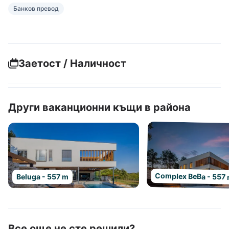
Банков превод
Заетост / Наличност
Други ваканционни къщи в района
Complex BeBa - 557
Beluga - 557 m
Все още не сте решили?