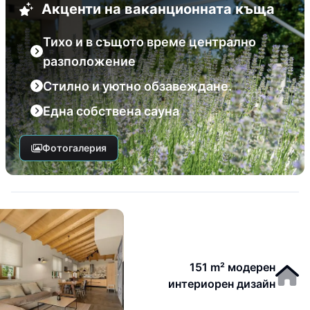
Акценти на ваканционната къща
Тихо и в същото време централно
разположение
Стилно и уютно обзавеждане.
Една собствена сауна
Фотогалерия
151 m² модерен
интериорен дизайн