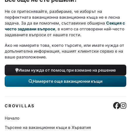
Не се притеснявайте, разбираме, че изборът на
перфектната ваканционна ваканционна къща не е лесна
задача. За да ви помогнем, съставихме обширна
Секция с
често задавани въпроси
, в която са отговорени най-често
задаваните въпроси от нашите гости.
Ако не намерите това, което търсите, или имате нужда от
допълнителна информация, нашият клиентски сервиз е на
ваше разположение.
Имам нужда от помощ при вземане на решение
Намерете още ваканционни къщи
Cro
C
CROVILLAS
Начало
Търсене на ваканционни къщи в Хърватия