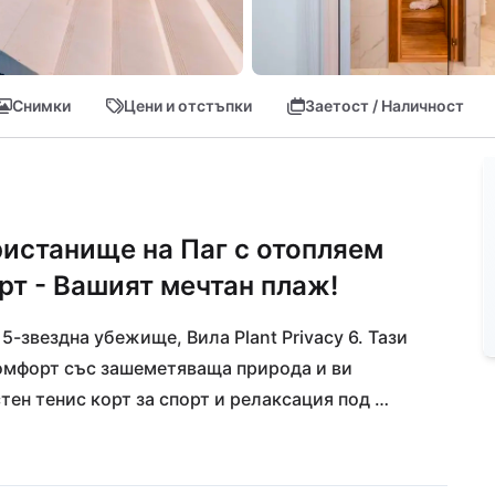
Снимки
Цени и отстъпки
Заетост / Наличност
истанище на Паг с отопляем
рт - Вашият мечтан плаж!
5-звездна убежище, Вила Plant Privacy 6. Тази 
омфорт със зашеметяваща природа и ви 
ен тенис корт за спорт и релаксация под 
олко стъпки от вас ви очаква кристално 
опете малко по-дълбоко в красотите на острова 
ервиз всичките ви желания са на едно шепот – 