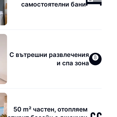
самостоятелни бани
С вътрешни развлечения
и спа зона
50 m² частен, отопляем