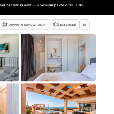
veChat или имейл — и резервирайте с 100 € по-
Получете консултация
Български