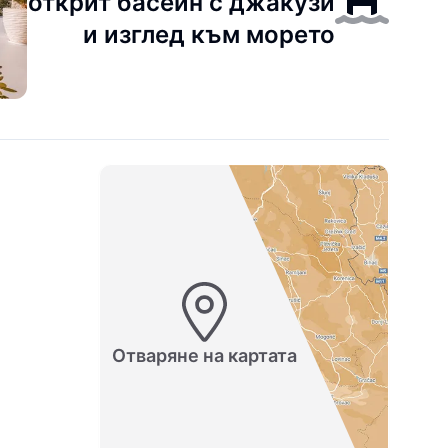
открит басейн с джакузи
и изглед към морето
Отваряне на картата