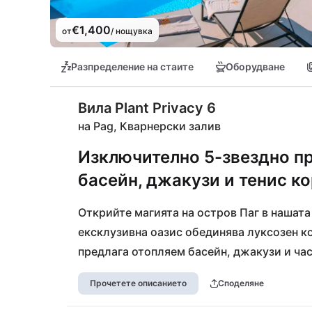
€1,400
от
/ нощувка
Разпределение на стаите
Оборудване
Вила Plant Privacy 6
на Pag, Кварнерски залив
Изключително 5-звездно пр
басейн, джакузи и тенис ко
Открийте магията на остров Паг в нашата 
ексклузивна оазис обединява луксозен к
предлага отопляем басейн, джакузи и част
средиземноморското слънце. На само няк
Прочетете описанието
Споделяне
чистата вода на плаж Чичовац или се пот
на плаж Рафаела. С изискания консиерж-с