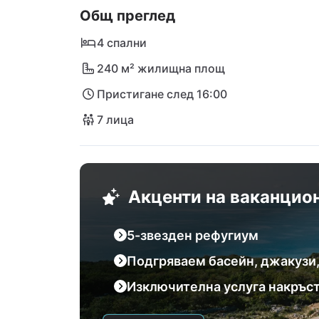
Общ преглед
било то резервация в известния рестора
Новаля и Задар. Разпуснете се и се потоп
4 спални
Privacy 6!
240 м² жилищна площ
Пристигане след 16:00
7 лица
Акценти на ваканцио
5-звезден рефугиум
Подгряваем басейн, джакузи,
Изключителна услуга накръст