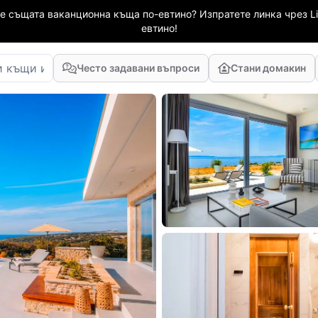
е същата ваканционна къща по-евтино? Изпратете линка чрез Li
евтино!
Често задавани въпроси
Стани домакин