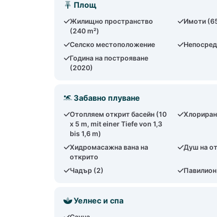
Площ
Жилищно пространство
Имоти (6
(240 m²)
Селско местоположение
Непосред
Година на построяване
(2020)
Забавно плуване
Отопляем открит басейн (10
Хлориран
x 5 m, mit einer Tiefe von 1,3
bis 1,6 m)
Хидромасажна вана на
Душ на о
открито
Чадър (2)
Павилион
Уелнес и спа
Сауна