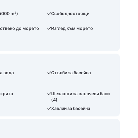
5000 m²)
Свободностоящи
ствено до морето
Изглед към морето
а вода
Стълби за басейна
ткрито
Шезлонги за слънчеви бани
(4)
Хавлии за басейна