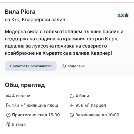
Вила Piera
4.8
на Krk, Кварнерски залив
Модерна вила с голям отопляем външен басейн и
поддържана градина на красивия остров Кърк,
идеална за луксозна почивка на северното
крайбрежие на Хърватска в залива Кварнер!
Прочетете описанието
Споделяне
Общ преглед
4 спални
4 бани
176 м² жилищна площ
956 м² парцел
Пристигане след 16:00
Заминаване до 10:00
8 лица