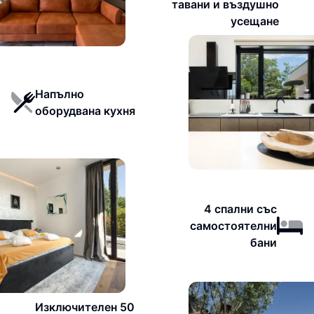
тавани и въздушно
усещане
Напълно
оборудвана кухня
4 спални със
самостоятелни
бани
Изключителен 50