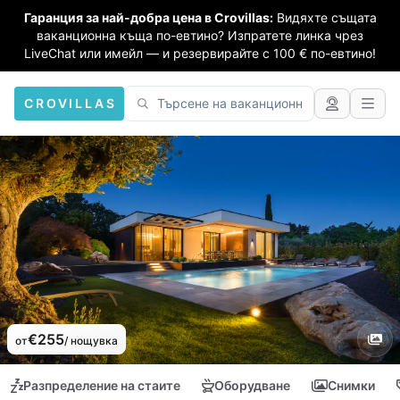
Гаранция за най-добра цена в Crovillas:
Видяхте същата
ваканционна къща по-евтино? Изпратете линка чрез
LiveChat или имейл — и резервирайте с 100 € по-евтино!
CROVILLAS
€255
от
/ нощувка
Разпределение на стаите
Оборудване
Снимки