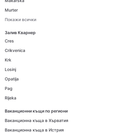
Makarska
Murter
Покажи всички
Залив Кварнер
Cres
Crikvenica
Krk
Losinj
Opatija
Pag
Rijeka
Ваканционни къщи по региони
Ваканционна къща в Хърватия
Ваканционна къща в Истрия