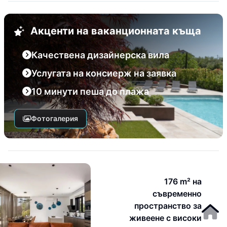
Акценти на ваканционната къща
Качествена дизайнерска вила
Услугата на консиерж на заявка
10 минути пеша до плажа
Фотогалерия
176 m² на
съвременно
пространство за
живеене с високи