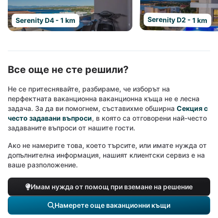
Serenity D2 - 1 km
Serenity D4 - 1 km
Все още не сте решили?
Не се притеснявайте, разбираме, че изборът на
перфектната ваканционна ваканционна къща не е лесна
задача. За да ви помогнем, съставихме обширна
Секция с
често задавани въпроси
, в която са отговорени най-често
задаваните въпроси от нашите гости.
Ако не намерите това, което търсите, или имате нужда от
допълнителна информация, нашият клиентски сервиз е на
ваше разположение.
Имам нужда от помощ при вземане на решение
Намерете още ваканционни къщи