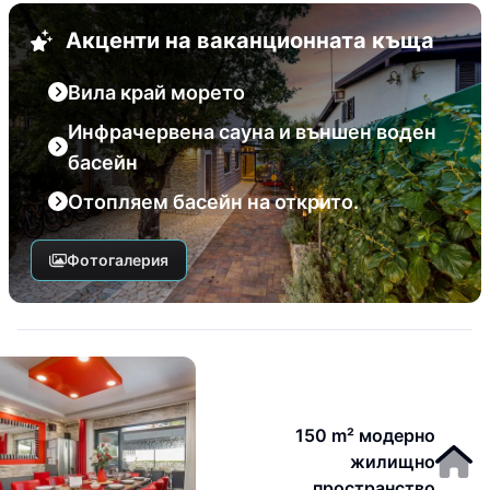
Акценти на ваканционната къща
Вила край морето
Инфрачервена сауна и външен воден
басейн
Отопляем басейн на открито.
Фотогалерия
150 m² модерно
жилищно
пространство