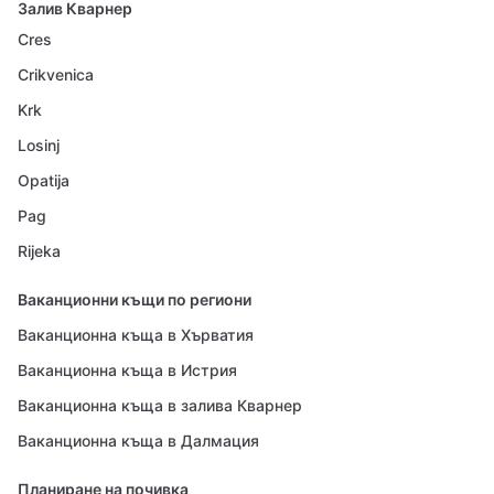
Залив Кварнер
Cres
Crikvenica
Krk
Losinj
Opatija
Pag
Rijeka
Ваканционни къщи по региони
Ваканционна къща в Хърватия
Ваканционна къща в Истрия
Ваканционна къща в залива Кварнер
Ваканционна къща в Далмация
Планиране на почивка