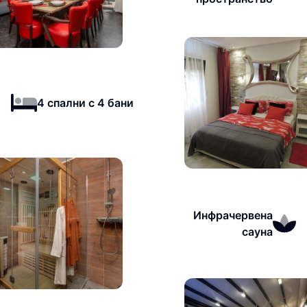
4 спални с 4 бани
Инфрачервена
сауна