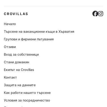
Cro
C
CROVILLAS
Начало
Търсене на ваканционни къщи в Хърватия
Групови и фирмени пътувания
Отзиви
Вход за собственици
Стани домакин
Екипът на Crovillas
Контакт
Защита на данните
Как работи нашето търсене
Условия за посредничество