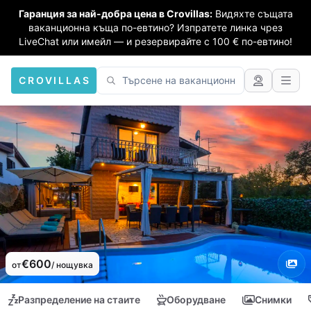
Гаранция за най-добра цена в Crovillas:
Видяхте същата
ваканционна къща по-евтино? Изпратете линка чрез
LiveChat или имейл — и резервирайте с 100 € по-евтино!
CROVILLAS
€600
от
/ нощувка
Разпределение на стаите
Оборудване
Снимки