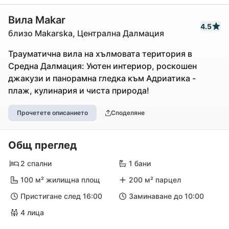
Вила Makar
4.5
близо Makarska, Централна Далмация
Трауматична вила на хълмовата територия в
Средна Далмация: Уютен интериор, роскошен
джакузи и панорамна гледка към Адриатика -
плаж, кулинария и чиста природа!
Прочетете описанието
Споделяне
Общ преглед
2 спални
1 бани
100 м² жилищна площ
200 м² парцел
Пристигане след 16:00
Заминаване до 10:00
4 лица