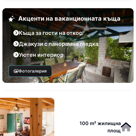
Акценти на ваканционната къща
Къща за гости на откос.
Джакузи с панорамна гледка
Уютен интериор
Фотогалерия
100 m² жилищна
площ