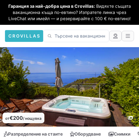
Гаранция за най-добра цена в Crovillas:
Видяхте същата
ваканционна къща по-евтино? Изпратете линка чрез
LiveChat или имейл — и резервирайте с 100 € по-евтино!
CROVILLAS
€200
от
/ нощувка
Разпределение на стаите
Оборудване
Снимки