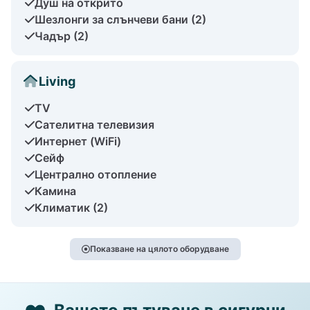
Душ на открито
Шезлонги за слънчеви бани (2)
Чадър (2)
Living
TV
Сателитна телевизия
Интернет (WiFi)
Сейф
Централно отопление
Камина
Климатик (2)
Показване на цялото оборудване