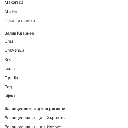
Makarska
Murter
Покажи всички
Залив Кварнер
Cres
Crikvenica
Krk
Losinj
Opatija
Pag
Rijeka
Ваканционни къщи по региони
Ваканционна къща в Хърватия
Ваканционна къща в Истрия