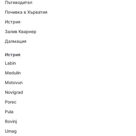
Пътеводител
Почивка в Хърватия
Истрия
Залив Кварнер
Далмация
Истрия
Labin
Medulin
Motovun
Novigrad
Porec
Pula
Rovinj
Umag