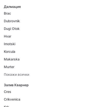
Далмация
Brac
Dubrovnik
Dugi Otok
Hvar
Imotski
Korcula
Makarska
Murter
Покажи всички
Залив Кварнер
Cres
Crikvenica
Krk