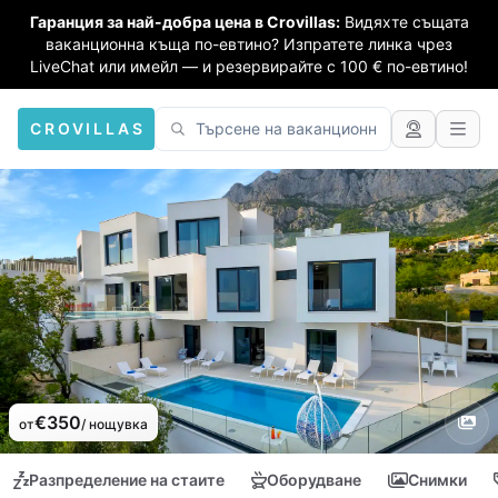
Гаранция за най-добра цена в Crovillas:
Видяхте същата
ваканционна къща по-евтино? Изпратете линка чрез
LiveChat или имейл — и резервирайте с 100 € по-евтино!
CROVILLAS
€350
от
/ нощувка
Разпределение на стаите
Оборудване
Снимки