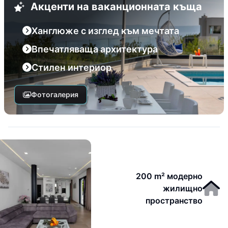
Акценти на ваканционната къща
Ханглюже с изглед към мечтата
Впечатляваща архитектура
Стилен интериор
Фотогалерия
200 m² модерно
жилищно
пространство