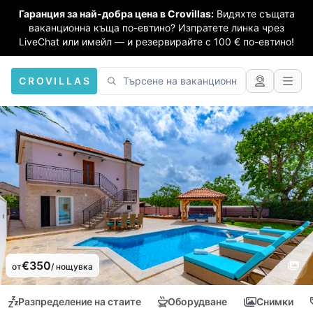
Гаранция за най-добра цена в Crovillas:
Видяхте същата
ваканционна къща по-евтино? Изпратете линка чрез
LiveChat или имейл — и резервирайте с 100 € по-евтино!
CROVILLAS
€350
от
/ нощувка
Разпределение на стаите
Оборудване
Снимки