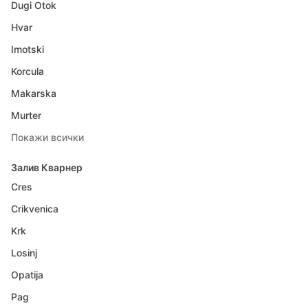
Dugi Otok
Hvar
Imotski
Korcula
Makarska
Murter
Покажи всички
Залив Кварнер
Cres
Crikvenica
Krk
Losinj
Opatija
Pag