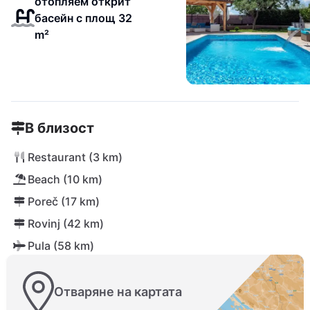
отопляем открит
басейн с площ 32
m²
В близост
Restaurant (3 km)
Beach (10 km)
Poreč (17 km)
Rovinj (42 km)
Pula (58 km)
Отваряне на картата