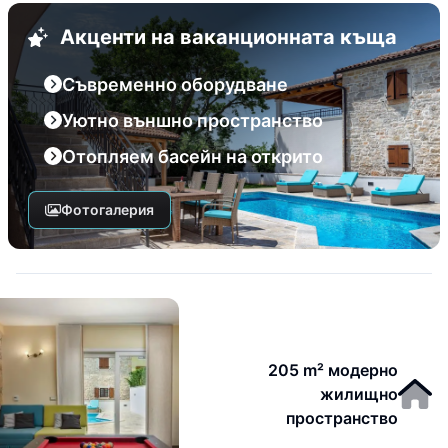
Акценти на ваканционната къща
Съвременно оборудване
Уютно външно пространство
Отопляем басейн на открито
Фотогалерия
205 m² модерно
жилищно
пространство