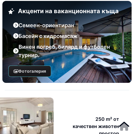
Акценти на ваканционната къща
Семеен-ориентиран
Басейн с хидромасаж
Винен погреб, билярд и футболен
турнир.
Фотогалерия
250 m² от
качествен животен
простор