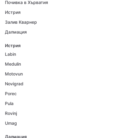
Почивка в Хърватия
Истрия
Залив Кварнер
Далмация
Истрия
Labin
Medulin
Motovun
Novigrad
Porec
Pula
Rovinj
Umag
Далмация