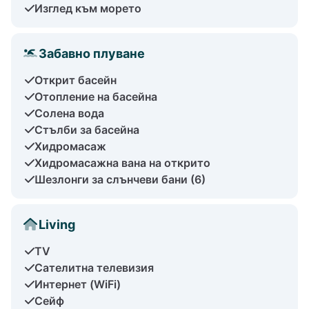
Изглед към морето
Забавно плуване
Открит басейн
Отопление на басейна
Солена вода
Стълби за басейна
Хидромасаж
Хидромасажна вана на открито
Шезлонги за слънчеви бани (6)
Living
TV
Сателитна телевизия
Интернет (WiFi)
Сейф