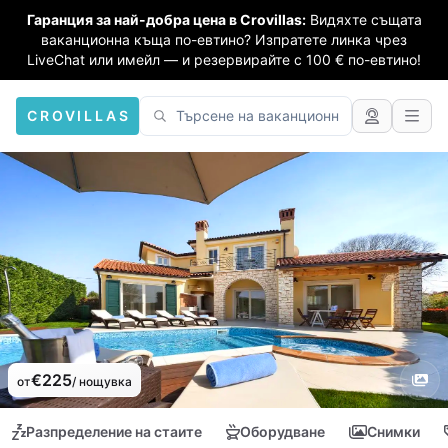
Гаранция за най-добра цена в Crovillas:
Видяхте същата
ваканционна къща по-евтино? Изпратете линка чрез
LiveChat или имейл — и резервирайте с 100 € по-евтино!
CROVILLAS
€225
от
/ нощувка
Разпределение на стаите
Оборудване
Снимки