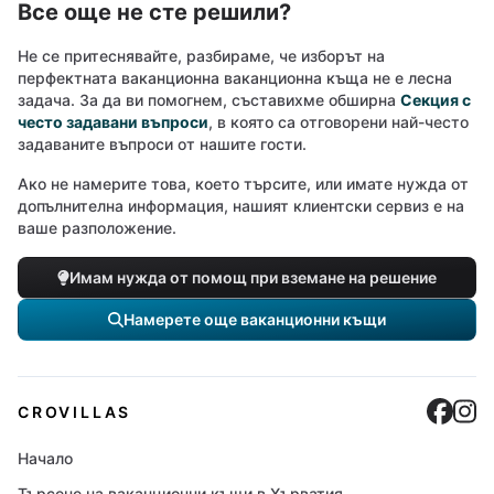
Все още не сте решили?
Не се притеснявайте, разбираме, че изборът на
перфектната ваканционна ваканционна къща не е лесна
задача. За да ви помогнем, съставихме обширна
Секция с
често задавани въпроси
, в която са отговорени най-често
задаваните въпроси от нашите гости.
Ако не намерите това, което търсите, или имате нужда от
допълнителна информация, нашият клиентски сервиз е на
ваше разположение.
Имам нужда от помощ при вземане на решение
Намерете още ваканционни къщи
Cro
C
CROVILLAS
Начало
Търсене на ваканционни къщи в Хърватия