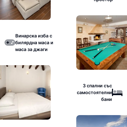
Винарска изба с
билярдна маса и
маса за джаги
3 спални със
самостоятелни
бани