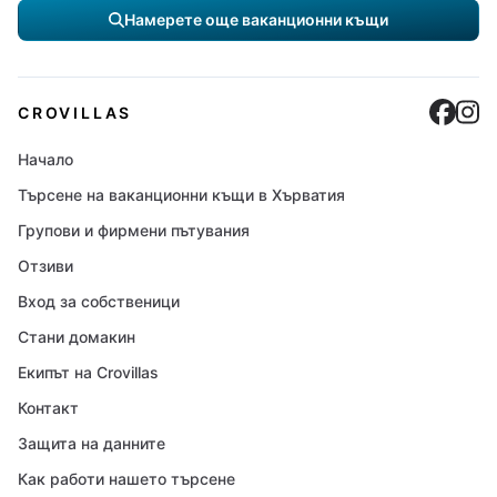
Намерете още ваканционни къщи
Cro
C
CROVILLAS
Начало
Търсене на ваканционни къщи в Хърватия
Групови и фирмени пътувания
Отзиви
Вход за собственици
Стани домакин
Екипът на Crovillas
Контакт
Защита на данните
Как работи нашето търсене