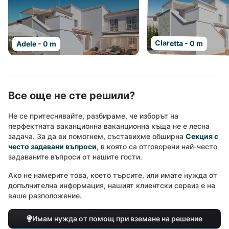
Claretta - 0 m
Adele - 0 m
Все още не сте решили?
Не се притеснявайте, разбираме, че изборът на
перфектната ваканционна ваканционна къща не е лесна
задача. За да ви помогнем, съставихме обширна
Секция с
често задавани въпроси
, в която са отговорени най-често
задаваните въпроси от нашите гости.
Ако не намерите това, което търсите, или имате нужда от
допълнителна информация, нашият клиентски сервиз е на
ваше разположение.
Имам нужда от помощ при вземане на решение