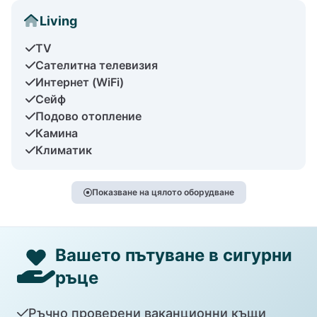
Living
TV
Сателитна телевизия
Интернет (WiFi)
Сейф
Подово отопление
Камина
Климатик
Показване на цялото оборудване
Вашето пътуване в сигурни
ръце
Ръчно проверени ваканционни къщи