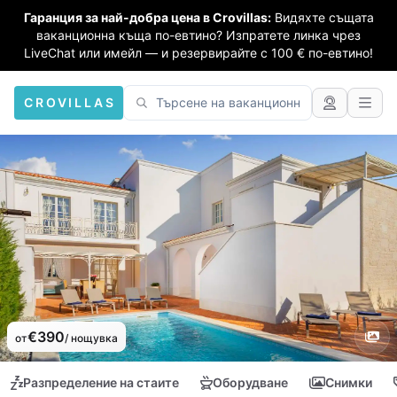
Гаранция за най-добра цена в Crovillas:
Видяхте същата
ваканционна къща по-евтино? Изпратете линка чрез
LiveChat или имейл — и резервирайте с 100 € по-евтино!
CROVILLAS
€390
от
/ нощувка
Разпределение на стаите
Оборудване
Снимки