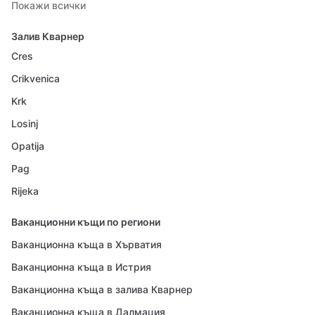
Покажи всички
Залив Кварнер
Cres
Crikvenica
Krk
Losinj
Opatija
Pag
Rijeka
Ваканционни къщи по региони
Ваканционна къща в Хърватия
Ваканционна къща в Истрия
Ваканционна къща в залива Кварнер
Ваканционна къща в Далмация