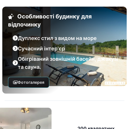
Особливості будинку для
відпочинку
Дуплекс стил з видом на море
Сучасний інтер'єр
Обігріваний зовнішній басейн, джакузі
та сауна.
Фотогалерея
200 квадратних