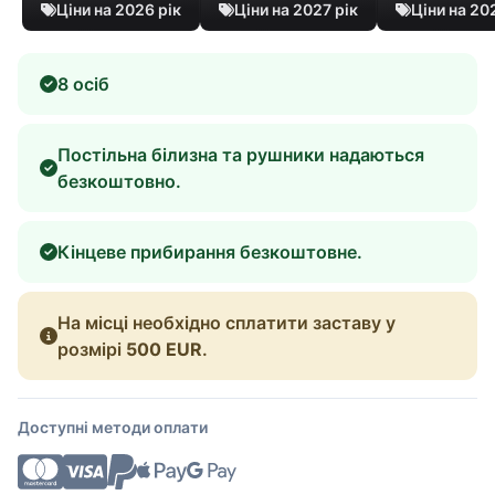
Ціни на 2026 рік
Ціни на 2027 рік
Ціни на 20
8 осіб
Постільна білизна та рушники надаються
безкоштовно.
Кінцеве прибирання безкоштовне.
На місці необхідно сплатити заставу у
розмірі
500 EUR
.
Доступні методи оплати