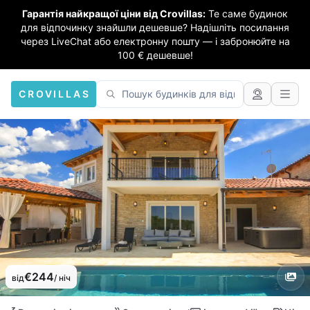
Гарантія найкращої ціни від Crovillas:
Те саме будинок
для відпочинку знайшли дешевше? Надішліть посилання
через LiveChat або електронну пошту — і забронюйте на
100 € дешевше!
CROVILLAS
€244
від
/ ніч