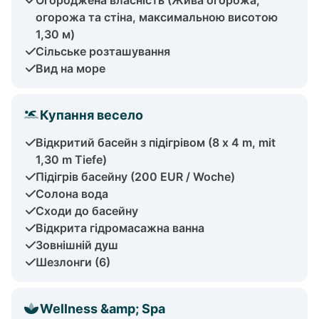
огорожа та стіна, максимальною висотою
1,30 м)
Сільське розташування
Вид на море
Купання весело
Відкритий басейн з підігрівом (8 x 4 m, mit
1,30 m Tiefe)
Підігрів басейну (200 EUR / Woche)
Солона вода
Сходи до басейну
Відкрита гідромасажна ванна
Зовнішній душ
Шезлонги (6)
Wellness &amp; Spa