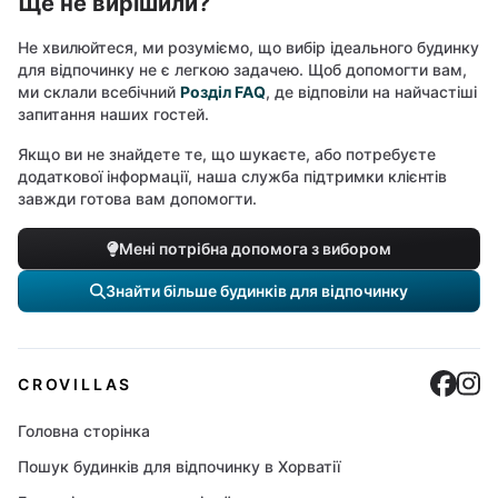
Ще не вирішили?
Не хвилюйтеся, ми розуміємо, що вибір ідеального будинку
для відпочинку не є легкою задачею. Щоб допомогти вам,
ми склали всебічний
Розділ FAQ
, де відповіли на найчастіші
запитання наших гостей.
Якщо ви не знайдете те, що шукаєте, або потребуєте
додаткової інформації, наша служба підтримки клієнтів
завжди готова вам допомогти.
Мені потрібна допомога з вибором
Знайти більше будинків для відпочинку
Cro
C
CROVILLAS
Головна сторінка
Пошук будинків для відпочинку в Хорватії