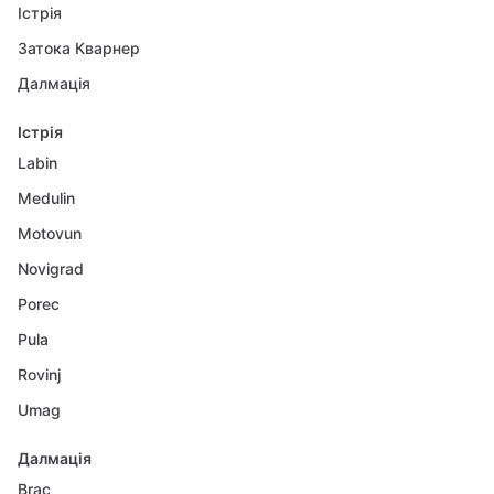
Істрія
Затока Кварнер
Далмація
Істрія
Labin
Medulin
Motovun
Novigrad
Porec
Pula
Rovinj
Umag
Далмація
Brac