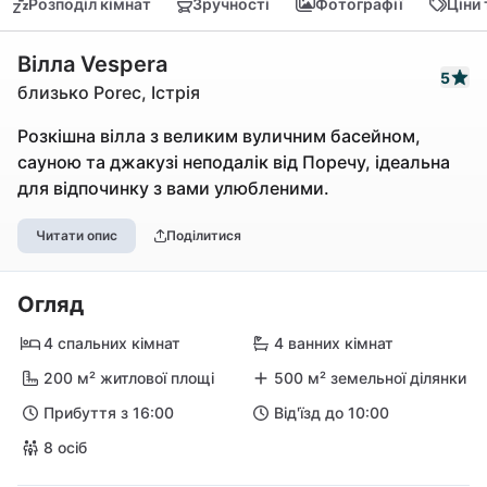
Розподіл кімнат
Зручності
Фотографії
Ціни
Вілла Vespera
5
близько Porec, Істрія
Розкішна вілла з великим вуличним басейном,
сауною та джакузі неподалік від Поречу, ідеальна
для відпочинку з вами улюбленими.
Читати опис
Поділитися
Огляд
4 спальних кімнат
4 ванних кімнат
200 м² житлової площі
500 м² земельної ділянки
Прибуття з 16:00
Від'їзд до 10:00
8 осіб