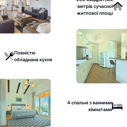
метрів сучасної
житлової площі
Повністю
обладнана кухня
4 спальні з ванними
кімнатами