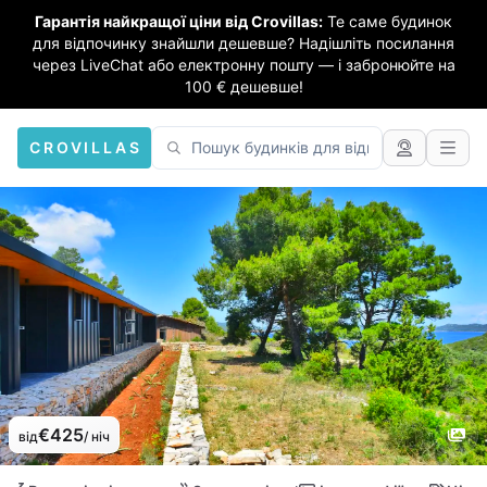
Гарантія найкращої ціни від Crovillas:
Те саме будинок
для відпочинку знайшли дешевше? Надішліть посилання
через LiveChat або електронну пошту — і забронюйте на
100 € дешевше!
CROVILLAS
€425
від
/ ніч