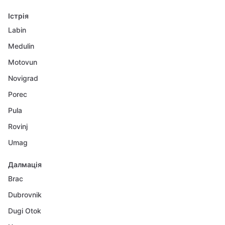
Істрія
Labin
Medulin
Motovun
Novigrad
Porec
Pula
Rovinj
Umag
Далмація
Brac
Dubrovnik
Dugi Otok