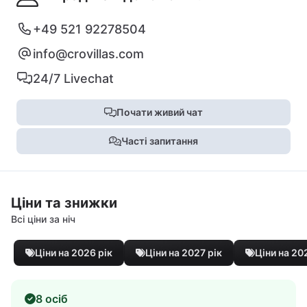
+49 521 92278504
info@crovillas.com
24/7 Livechat
Почати живий чат
Часті запитання
Ціни та знижки
Всі ціни за ніч
Ціни на 2026 рік
Ціни на 2027 рік
Ціни на 20
8 осіб