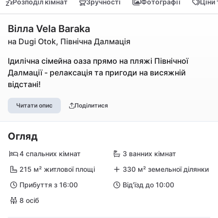
Розподіл кімнат
Зручності
Фотографії
Ціни
Вілла Vela Baraka
на Dugi Otok, Північна Далмація
Ідилічна сімейна оаза прямо на пляжі Північної
Далмації - релаксація та пригоди на висяжній
відстані!
Читати опис
Поділитися
Огляд
4 спальних кімнат
3 ванних кімнат
215 м² житлової площі
330 м² земельної ділянки
Прибуття з 16:00
Від'їзд до 10:00
8 осіб