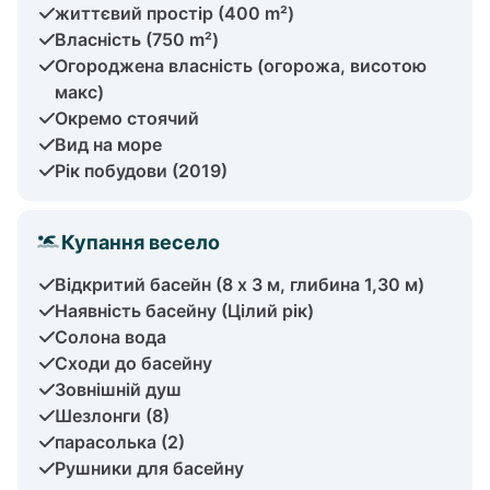
життєвий простір (400 m²)
Власність (750 m²)
Огороджена власність (огорожа, висотою
макс)
Окремо стоячий
Вид на море
Рік побудови (2019)
Купання весело
Відкритий басейн (8 х 3 м, глибина 1,30 м)
Наявність басейну (Цілий рік)
Солона вода
Сходи до басейну
Зовнішній душ
Шезлонги (8)
парасолька (2)
Рушники для басейну