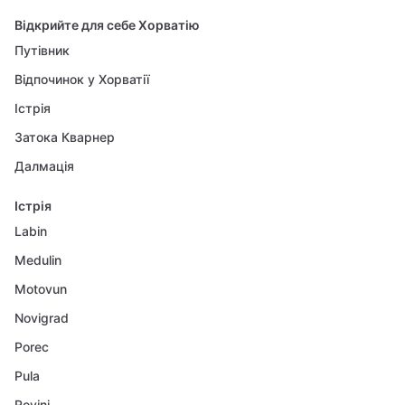
Відкрийте для себе Хорватію
Путівник
Відпочинок у Хорватії
Істрія
Затока Кварнер
Далмація
Істрія
Labin
Medulin
Motovun
Novigrad
Porec
Pula
Rovinj