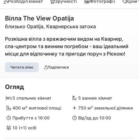
Розподіл кімнат
Зручності
Фотографії
Ціни
Вілла The View Opatija
близько Opatija, Кварнерська затока
Розкішна вілла з вражаючим видом на Кварнер,
спа-центром та винним погребом - ваш ідеальний
місце для відпочинку та пригоди поруч з Рієкою!
Читати опис
Поділитися
Огляд
5 спальних кімнат
5 ванних кімнат
400 м² житлової площі
750 м² земельної ділянки
Прибуття з 16:00
Від'їзд до 10:00
10 (+1) осіб