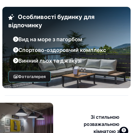
Особливості будинку для
відпочинку
Вид на море з пагорбом
Спортово-оздоровчий комплекс
Винний льох та джакузі
Фотогалерея
Зі стильною
розважальною
кімнатою з