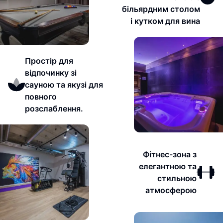
більярдним столом
і кутком для вина
Простір для
відпочинку зі
сауною та якузі для
повного
розслаблення.
Фітнес-зона з
елегантною та
стильною
атмосферою