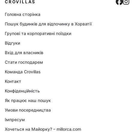
Cro
C
CROVILLAS
Головна сторінка
Пошук будинків для відпочинку в Хорватії
Групові та корпоративні поїздки
Відгуки
Вхід для власників
Стати господарем
Команда Crovillas
Контакт
Конфіденційність
Як працює наш пошук
Умови посередництва
Імпресум
Хочеться на Майорку? – millorca.com