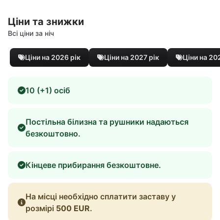
Ціни та знижки
Всі ціни за ніч
Ціни на 2026 рік
Ціни на 2027 рік
Ціни на 20
10 (+1) осіб
Постільна білизна та рушники надаються
безкоштовно.
Кінцеве прибирання безкоштовне.
На місці необхідно сплатити заставу у
розмірі
500 EUR
.