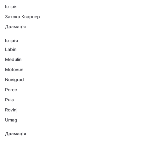
Істрія
Затока Кварнер
Далмація
Істрія
Labin
Medulin
Motovun
Novigrad
Porec
Pula
Rovinj
Umag
Далмація