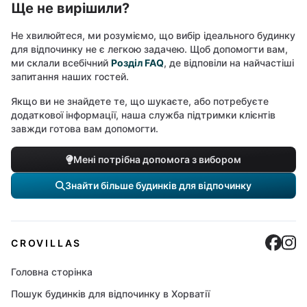
Ще не вирішили?
Не хвилюйтеся, ми розуміємо, що вибір ідеального будинку
для відпочинку не є легкою задачею. Щоб допомогти вам,
ми склали всебічний
Розділ FAQ
, де відповіли на найчастіші
запитання наших гостей.
Якщо ви не знайдете те, що шукаєте, або потребуєте
додаткової інформації, наша служба підтримки клієнтів
завжди готова вам допомогти.
Мені потрібна допомога з вибором
Знайти більше будинків для відпочинку
Cro
C
CROVILLAS
Головна сторінка
Пошук будинків для відпочинку в Хорватії