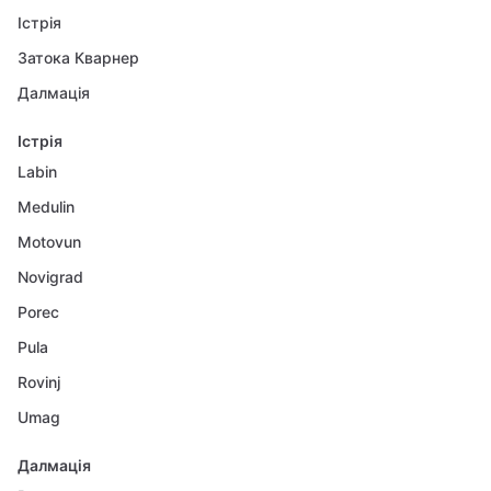
Істрія
Затока Кварнер
Далмація
Істрія
Labin
Medulin
Motovun
Novigrad
Porec
Pula
Rovinj
Umag
Далмація