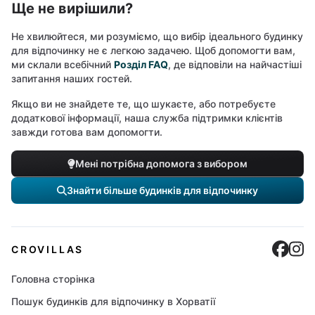
Ще не вирішили?
Не хвилюйтеся, ми розуміємо, що вибір ідеального будинку
для відпочинку не є легкою задачею. Щоб допомогти вам,
ми склали всебічний
Розділ FAQ
, де відповіли на найчастіші
запитання наших гостей.
Якщо ви не знайдете те, що шукаєте, або потребуєте
додаткової інформації, наша служба підтримки клієнтів
завжди готова вам допомогти.
Мені потрібна допомога з вибором
Знайти більше будинків для відпочинку
Cro
C
CROVILLAS
Головна сторінка
Пошук будинків для відпочинку в Хорватії