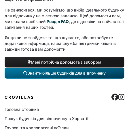
Не хвилюйтеся, ми розуміємо, що вибір ідеального будинку
для відпочинку не є легкою задачею. Щоб допомогти вам,
ми склали всебічний
Розділ FAQ
, де відповіли на найчастіші
запитання наших гостей.
Якщо ви не знайдете те, що шукаєте, або потребуєте
додаткової інформації, наша служба підтримки клієнтів
завжди готова вам допомогти.
Мені потрібна допомога з вибором
Знайти більше будинків для відпочинку
Cro
C
CROVILLAS
Головна сторінка
Пошук будинків для відпочинку в Хорватії
Групові та корпоративні поїздки