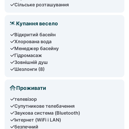
Сільське розташування
Купання весело
Відкритий басейн
Хлорована вода
Менеджер басейну
Гідромасаж
Зовнішній душ
Шезлонги (8)
Проживати
телевізор
Супутникове телебачення
Звукова система (Bluetooth)
Інтернет (WiFi і LAN)
безпечний