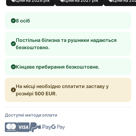
Ціни на 2026 рік
Ціни на 2027 рік
Ціни на 20
8 осіб
Постільна білизна та рушники надаються
безкоштовно.
Кінцеве прибирання безкоштовне.
На місці необхідно сплатити заставу у
розмірі
500 EUR
.
Доступні методи оплати