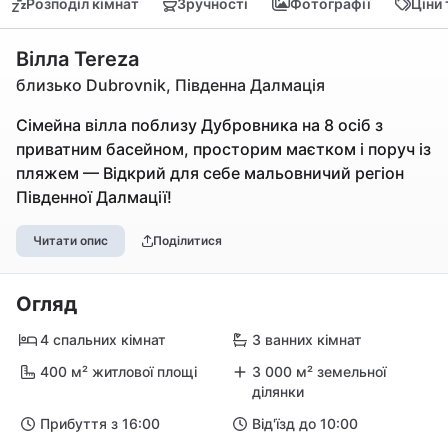
Розподіл кімнат
Зручності
Фотографії
Ціни
Вілла Tereza
близько Dubrovnik, Південна Далмація
Сімейна вілла поблизу Дубровника на 8 осіб з
приватним басейном, просторим маєтком і поруч із
пляжем — Відкрий для себе мальовничий регіон
Південної Далмації!
Читати опис
Поділитися
Огляд
4 спальних кімнат
3 ванних кімнат
400 м² житлової площі
3 000 м² земельної
ділянки
Прибуття з 16:00
Від'їзд до 10:00