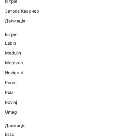
Істрія
Затока Кварнер
Далмація
Істрія
Labin
Medulin
Motovun
Novigrad
Porec
Pula
Rovinj
Umag
Далмація
Brac