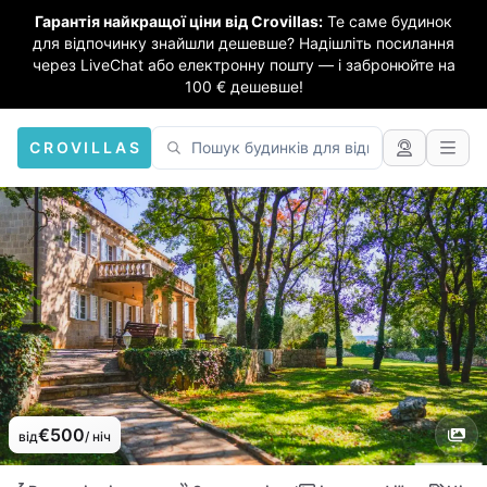
Гарантія найкращої ціни від Crovillas:
Те саме будинок
для відпочинку знайшли дешевше? Надішліть посилання
через LiveChat або електронну пошту — і забронюйте на
100 € дешевше!
CROVILLAS
€500
від
/ ніч