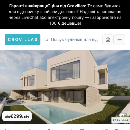
Гарантія найкращої ціни від Crovillas:
Те саме будинок
для відпочинку знайшли дешевше? Надішліть посилання
через LiveChat або електронну пошту — і забронюйте на
100 € дешевше!
CROVILLAS
€299
від
/ ніч