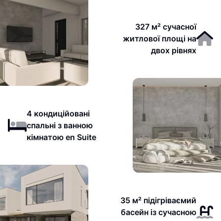
327 м² сучасної
житлової площі на
двох рівнях
4 кондиційовані
спальні з ванною
кімнатою en Suite
35 м² підігріваємий
басейн із сучасною