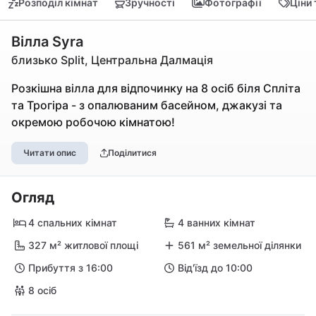
Розподіл кімнат
Зручності
Фотографії
Ціни
Вілла Syra
близько Split, Центральна Далмація
Розкішна вілла для відпочинку на 8 осіб біля Спліта
та Трогіра - з опалюваним басейном, джакузі та
окремою робочою кімнатою!
Читати опис
Поділитися
Огляд
4 спальних кімнат
4 ванних кімнат
327 м² житлової площі
561 м² земельної ділянки
Прибуття з 16:00
Від'їзд до 10:00
8 осіб