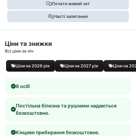
Почати живий чат
Часті запитання
Ціни та знижки
Всі ціни за ніч
Ціни на 2026 рік
Ціни на 2027 рік
Ціни на 20
8 осіб
Постільна білизна та рушники надаються
безкоштовно.
Кінцеве прибирання безкоштовне.