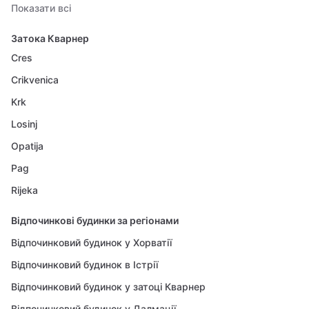
Показати всі
Затока Кварнер
Cres
Crikvenica
Krk
Losinj
Opatija
Pag
Rijeka
Відпочинкові будинки за регіонами
Відпочинковий будинок у Хорватії
Відпочинковий будинок в Істрії
Відпочинковий будинок у затоці Кварнер
Відпочинковий будинок у Далмації