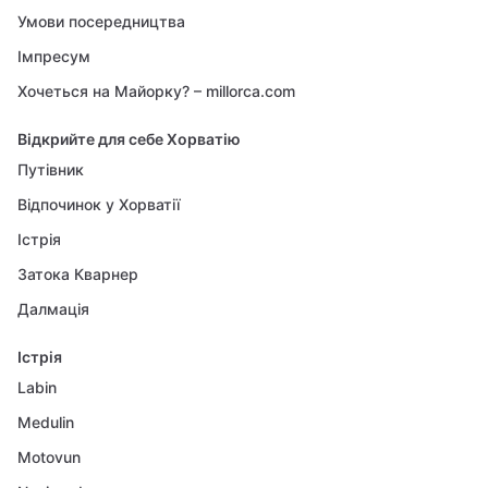
Умови посередництва
Імпресум
Хочеться на Майорку? – millorca.com
Відкрийте для себе Хорватію
Путівник
Відпочинок у Хорватії
Істрія
Затока Кварнер
Далмація
Істрія
Labin
Medulin
Motovun