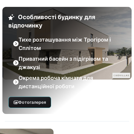
Особливості будинку для
відпочинку
Тихе розташування між Трогіром і
Сплітом
Приватний басейн з підігрівом та
джакузі
Окрема робоча кімната для
дистанційної роботи
Фотогалерея