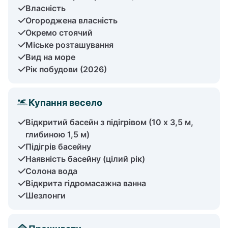
Власність
Огороджена власність
Окремо стоячий
Міське розташування
Вид на море
Рік побудови (2026)
Купання весело
Відкритий басейн з підігрівом (10 х 3,5 м,
глибиною 1,5 м)
Підігрів басейну
Наявність басейну (цілий рік)
Солона вода
Відкрита гідромасажна ванна
Шезлонги