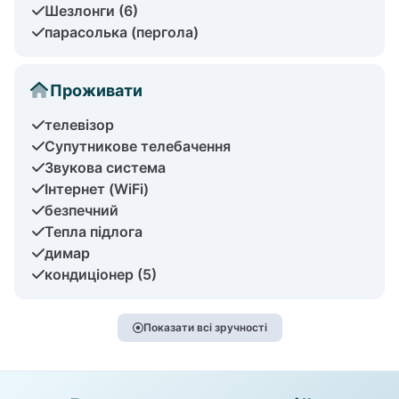
Шезлонги (6)
парасолька (пергола)
Проживати
телевізор
Супутникове телебачення
Звукова система
Інтернет (WiFi)
безпечний
Тепла підлога
димар
кондиціонер (5)
Показати всі зручності