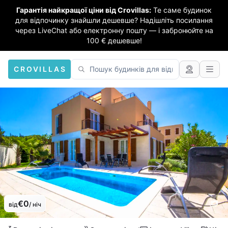
Гарантія найкращої ціни від Crovillas:
Те саме будинок
для відпочинку знайшли дешевше? Надішліть посилання
через LiveChat або електронну пошту — і забронюйте на
100 € дешевше!
CROVILLAS
€0
від
/ ніч