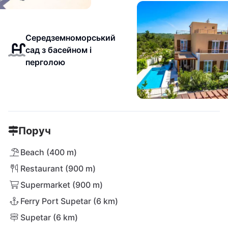
Середземноморський
сад з басейном і
перголою
Поруч
Beach (400 m)
Restaurant (900 m)
Supermarket (900 m)
Ferry Port Supetar (6 km)
Supetar (6 km)