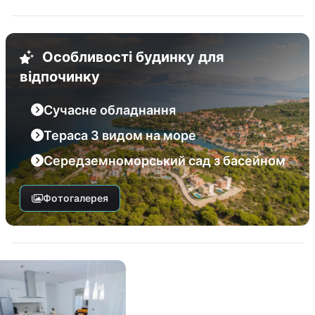
Особливості будинку для
відпочинку
Сучасне обладнання
Тераса З видом на море
Середземноморський сад з басейном
Фотогалерея