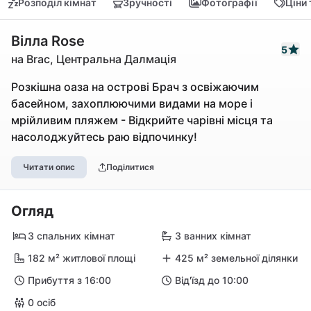
Розподіл кімнат
Зручності
Фотографії
Ціни
Вілла Rose
5
на Brac, Центральна Далмація
Розкішна оаза на острові Брач з освіжаючим
басейном, захоплюючими видами на море і
мрійливим пляжем - Відкрийте чарівні місця та
насолоджуйтесь раю відпочинку!
Читати опис
Поділитися
Огляд
3 спальних кімнат
3 ванних кімнат
182 м² житлової площі
425 м² земельної ділянки
Прибуття з 16:00
Від'їзд до 10:00
0 осіб