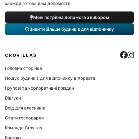
завжди готова вам допомогти.
Мені потрібна допомога з вибором
Знайти більше будинків для відпочинку
Cro
C
CROVILLAS
Головна сторінка
Пошук будинків для відпочинку в Хорватії
Групові та корпоративні поїздки
Відгуки
Вхід для власників
Стати господарем
Команда Crovillas
Контакт