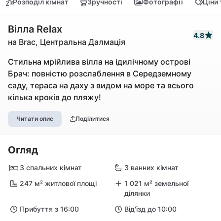
Розподіл кімнат
Зручності
Фотографії
Ціни
Вілла Relax
4.8
на Brac, Центральна Далмація
Стильна мрійлива вілла на ідилічному острові
Брач: повністю розслаблення в Середземному
саду, тераса на даху з видом на море та всього
кілька кроків до пляжу!
Читати опис
Поділитися
Огляд
3 спальних кімнат
3 ванних кімнат
247 м² житлової площі
1 021 м² земельної
ділянки
Прибуття з 16:00
Від'їзд до 10:00