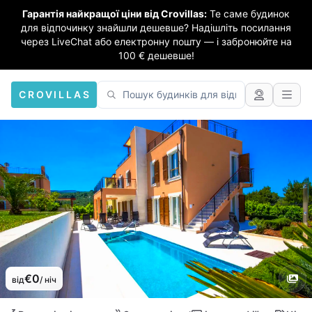
Гарантія найкращої ціни від Crovillas:
Те саме будинок
для відпочинку знайшли дешевше? Надішліть посилання
через LiveChat або електронну пошту — і забронюйте на
100 € дешевше!
CROVILLAS
€0
від
/ ніч