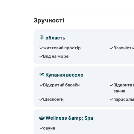
Зручності
область
життєвий простір
Власніст
Вид на море
Купання весело
Відкритий басейн
Відкрита
ванна
Шезлонги
парасоль
Wellness &amp; Spa
сауна