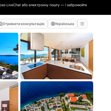
ез LiveChat або електронну пошту — і забронюйте
Отримати консультацію
Українська