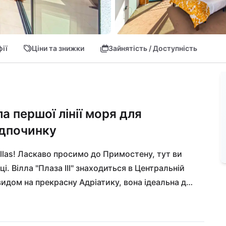
ії
Ціни та знижки
Зайнятість / Доступність
а першої лінії моря для
ідпочинку
llas! Ласкаво просимо до Примостену, тут ви 
. Вілла "Плаза ІІІ" знаходиться в Центральній 
идом на прекрасну Адріатику, вона ідеальна для 
 В радіусі однієї години по суші та воді 
я екскурсій з найкращим характером! Якщо ви 
місце знаходиться всього в півгодині їзди.