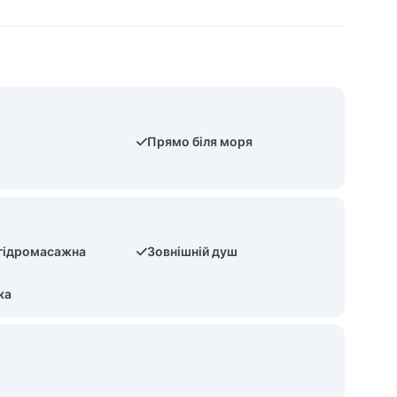
ь
Прямо біля моря
 гідромасажна
Зовнішній душ
ка