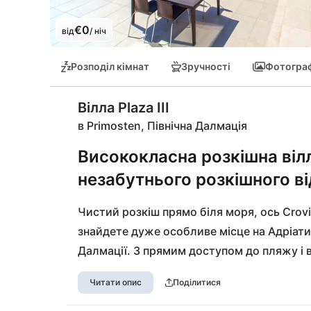
€0
від
/ ніч
Розподіл кімнат
Зручності
Фотограф
Вілла Plaza III
в Primosten, Північна Далмація
Висококласна розкішна вілл
незабутнього розкішного в
Чистий розкіш прямо біля моря, ось Crovi
знайдете дуже особливе місце на Адріатиці
Далмації. З прямим доступом до пляжу і в
ознайомлення з чудовою узбережжям країни.
Читати опис
Поділитися
можна знайти різноманітні можливості дл
подорожуєте літаком до Спліт, це чудове 