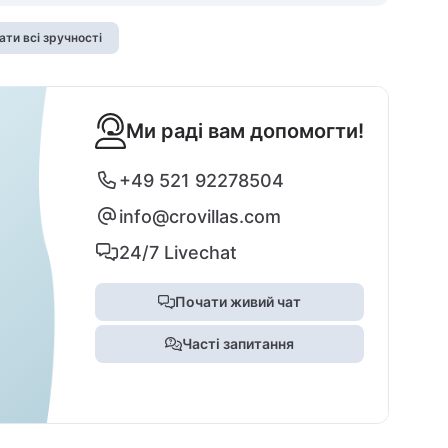
ати всі зручності
Ми раді вам допомогти!
+49 521 92278504
info@crovillas.com
24/7 Livechat
Почати живий чат
Часті запитання