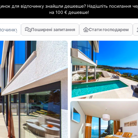
динок для відпочинку знайшли дешевше? Надішліть посилання чер
на 100 € дешевше!
Поширені запитання
Стати господарем