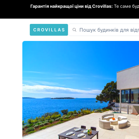
Гарантія найкращої ціни від Crovillas:
Те саме бу
CROVILLAS