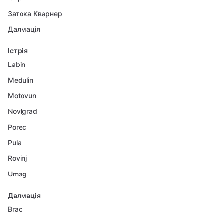
Затока Кварнер
Далмація
Істрія
Labin
Medulin
Motovun
Novigrad
Porec
Pula
Rovinj
Umag
Далмація
Brac