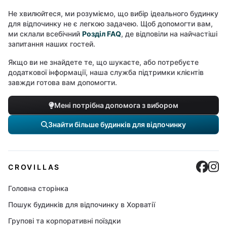
Не хвилюйтеся, ми розуміємо, що вибір ідеального будинку
для відпочинку не є легкою задачею. Щоб допомогти вам,
ми склали всебічний
Розділ FAQ
, де відповіли на найчастіші
запитання наших гостей.
Якщо ви не знайдете те, що шукаєте, або потребуєте
додаткової інформації, наша служба підтримки клієнтів
завжди готова вам допомогти.
Мені потрібна допомога з вибором
Знайти більше будинків для відпочинку
Cro
C
CROVILLAS
Головна сторінка
Пошук будинків для відпочинку в Хорватії
Групові та корпоративні поїздки