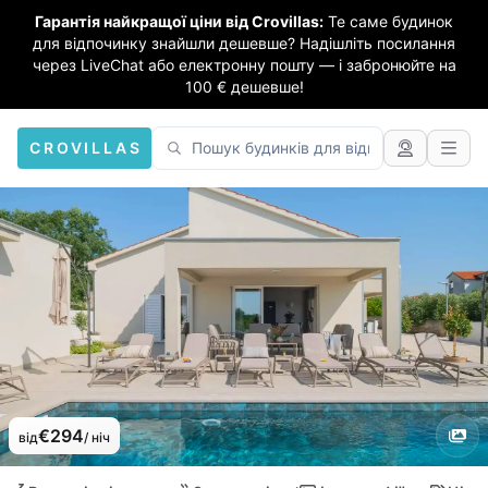
Гарантія найкращої ціни від Crovillas:
Те саме будинок
для відпочинку знайшли дешевше? Надішліть посилання
через LiveChat або електронну пошту — і забронюйте на
100 € дешевше!
CROVILLAS
€294
від
/ ніч