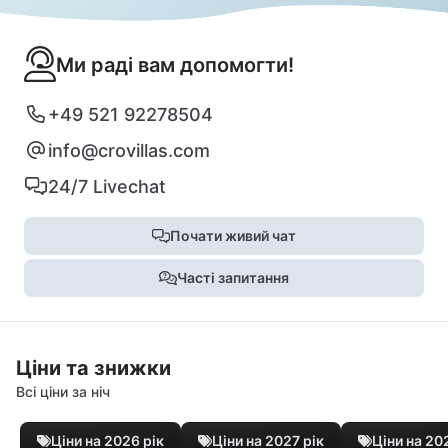
Ми раді вам допомогти!
+49 521 92278504
info@crovillas.com
24/7 Livechat
Почати живий чат
Часті запитання
Ціни та знижки
Всі ціни за ніч
Ціни на 2026 рік
Ціни на 2027 рік
Ціни на 20