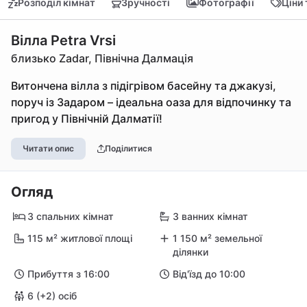
Розподіл кімнат
Зручності
Фотографії
Ціни
Вілла Petra Vrsi
близько Zadar, Північна Далмація
Витончена вілла з підігрівом басейну та джакузі,
поруч із Задаром – ідеальна оаза для відпочинку та
пригод у Північній Далматії!
Читати опис
Поділитися
Огляд
3 спальних кімнат
3 ванних кімнат
115 м² житлової площі
1 150 м² земельної
ділянки
Прибуття з 16:00
Від'їзд до 10:00
6 (+2) осіб