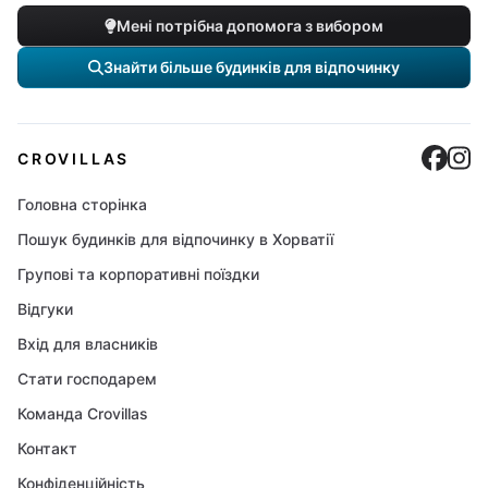
Мені потрібна допомога з вибором
Знайти більше будинків для відпочинку
Cro
C
CROVILLAS
Головна сторінка
Пошук будинків для відпочинку в Хорватії
Групові та корпоративні поїздки
Відгуки
Вхід для власників
Стати господарем
Команда Crovillas
Контакт
Конфіденційність