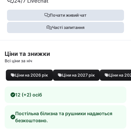
24/7 Livechat
Почати живий чат
Часті запитання
Ціни та знижки
Всі ціни за ніч
Ціни на 2026 рік
Ціни на 2027 рік
Ціни на 20
12 (+2) осіб
Постільна білизна та рушники надаються
безкоштовно.