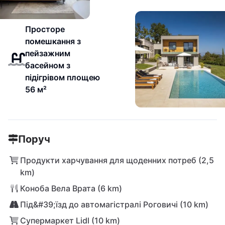
Просторе
помешкання з
пейзажним
басейном з
підігрівом площею
56 м²
Поруч
Продукти харчування для щоденних потреб (2,5
km)
Коноба Вела Врата (6 km)
Під&#39;їзд до автомагістралі Роговичі (10 km)
Супермаркет Lidl (10 km)