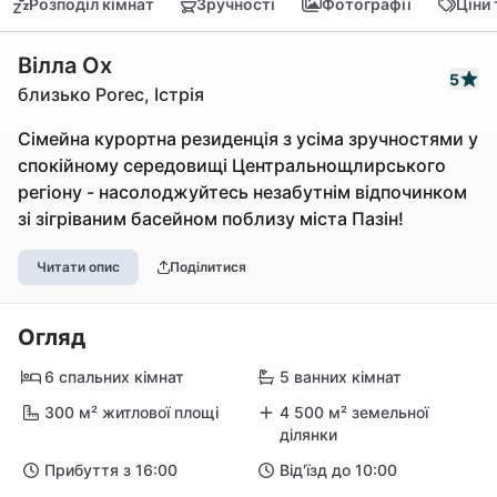
Розподіл кімнат
Зручності
Фотографії
Ціни
Вілла Ox
5
близько Porec, Істрія
Сімейна курортна резиденція з усіма зручностями у
спокійному середовищі Центральнощлирського
регіону - насолоджуйтесь незабутнім відпочинком
зі зігріваним басейном поблизу міста Пазін!
Читати опис
Поділитися
Огляд
6 спальних кімнат
5 ванних кімнат
300 м² житлової площі
4 500 м² земельної
ділянки
Прибуття з 16:00
Від'їзд до 10:00