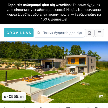
Гарантія найкращої ціни від Crovillas:
Те саме будинок
для відпочинку знайшли дешевше? Надішліть посилання
через LiveChat або електронну пошту — і забронюйте на
100 € дешевше!
CROVILLAS
€555
від
/ ніч