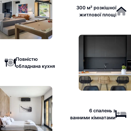
300 м² розкішної
житлової площі
Повністю
обладнана кухня
6 спалень з
ванними кімнатами