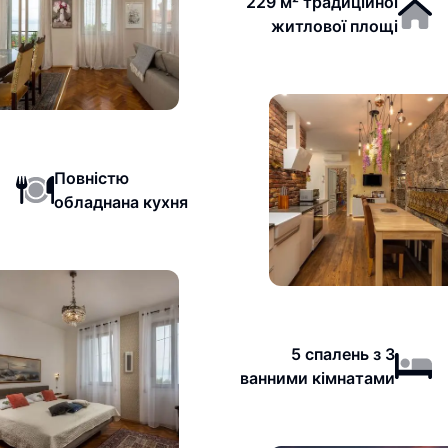
229 м² традиційної
житлової площі
Повністю
обладнана кухня
5 спалень з 3
ванними кімнатами