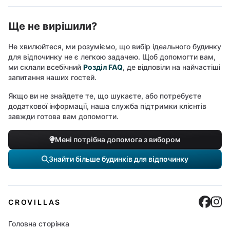
Ще не вирішили?
Не хвилюйтеся, ми розуміємо, що вибір ідеального будинку
для відпочинку не є легкою задачею. Щоб допомогти вам,
ми склали всебічний
Розділ FAQ
, де відповіли на найчастіші
запитання наших гостей.
Якщо ви не знайдете те, що шукаєте, або потребуєте
додаткової інформації, наша служба підтримки клієнтів
завжди готова вам допомогти.
Мені потрібна допомога з вибором
Знайти більше будинків для відпочинку
Cro
C
CROVILLAS
Головна сторінка