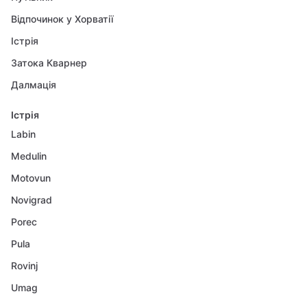
Відпочинок у Хорватії
Істрія
Затока Кварнер
Далмація
Істрія
Labin
Medulin
Motovun
Novigrad
Porec
Pula
Rovinj
Umag