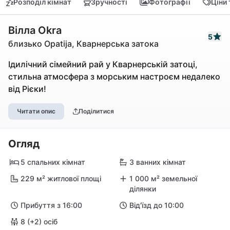
Розподіл кімнат
Зручності
Фотографії
Ціни
Вілла Okra
5
близько Opatija, Кварнерська затока
Ідилічний сімейний рай у Кварнерській затоці,
стильна атмосфера з морським настроєм недалеко
від Рієки!
Читати опис
Поділитися
Огляд
5 спальних кімнат
3 ванних кімнат
229 м² житлової площі
1 000 м² земельної
ділянки
Прибуття з 16:00
Від'їзд до 10:00
8 (+2) осіб