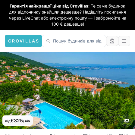
Гарантія найкращої ціни від Crovillas:
Те саме будинок
для відпочинку знайшли дешевше? Надішліть посилання
через LiveChat або електронну пошту — і забронюйте на
100 € дешевше!
CROVILLAS
€325
від
/ ніч