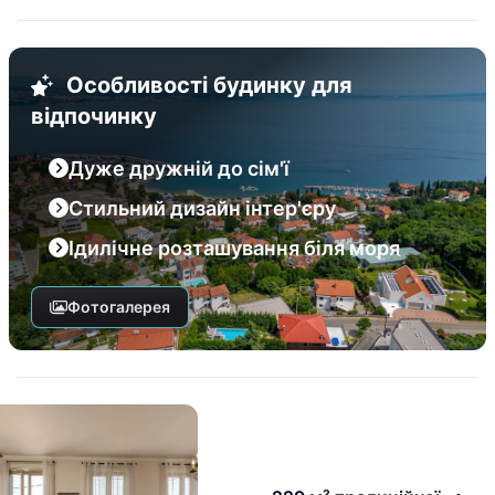
Особливості будинку для
відпочинку
Дуже дружній до сім'ї
Стильний дизайн інтер'єру
Ідилічне розташування біля моря
Фотогалерея