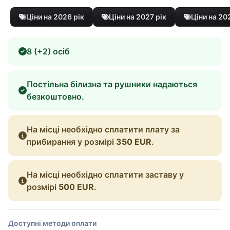
Ціни на 2026 рік
Ціни на 2027 рік
Ціни на 20
8 (+2) осіб
Постільна білизна та рушники надаються
безкоштовно.
На місці необхідно сплатити плату за
прибирання у розмірі
350 EUR
.
На місці необхідно сплатити заставу у
розмірі
500 EUR
.
Доступні методи оплати