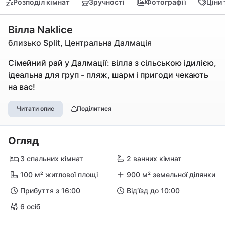
Розподіл кімнат
Зручності
Фотографії
Ціни
Вілла Naklice
близько Split, Центральна Далмація
Сімейний рай у Далмації: вілла з сільською ідилією,
ідеальна для груп - пляж, шарм і пригоди чекають
на вас!
Читати опис
Поділитися
Огляд
3 спальних кімнат
2 ванних кімнат
100 м² житлової площі
900 м² земельної ділянки
Прибуття з 16:00
Від'їзд до 10:00
6 осіб