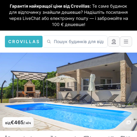
Гарантія найкращої ціни від Crovillas:
Те саме будинок
для відпочинку знайшли дешевше? Надішліть посилання
через LiveChat або електронну пошту — і забронюйте на
100 € дешевше!
CROVILLAS
€465
від
/ ніч