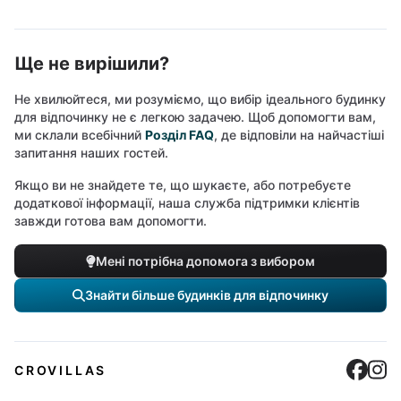
Ще не вирішили?
Не хвилюйтеся, ми розуміємо, що вибір ідеального будинку
для відпочинку не є легкою задачею. Щоб допомогти вам,
ми склали всебічний
Розділ FAQ
, де відповіли на найчастіші
запитання наших гостей.
Якщо ви не знайдете те, що шукаєте, або потребуєте
додаткової інформації, наша служба підтримки клієнтів
завжди готова вам допомогти.
Мені потрібна допомога з вибором
Знайти більше будинків для відпочинку
Cro
C
CROVILLAS