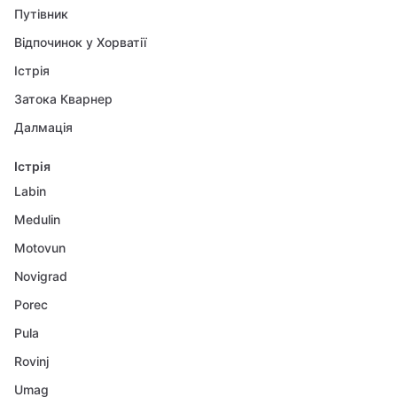
Путівник
Відпочинок у Хорватії
Істрія
Затока Кварнер
Далмація
Істрія
Labin
Medulin
Motovun
Novigrad
Porec
Pula
Rovinj
Umag