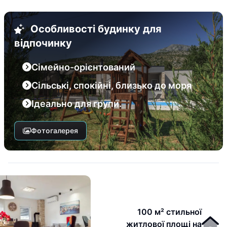
Особливості будинку для
відпочинку
Сімейно-орієнтований
Сільські, спокійні, близько до моря
Ідеально для групи.
Фотогалерея
100 м² стильної
житлової площі на