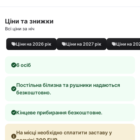
Ціни та знижки
Всі ціни за ніч
Ціни на 2026 рік
Ціни на 2027 рік
Ціни на 20
6 осіб
Постільна білизна та рушники надаються
безкоштовно.
Кінцеве прибирання безкоштовне.
На місці необхідно сплатити заставу у
розмірі
300 EUR
.