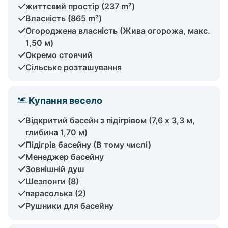
життєвий простір (237 m²)
Власність (865 m²)
Огороджена власність (Жива огорожа, макс.
1,50 м)
Окремо стоячий
Сільське розташування
Купання весело
Відкритий басейн з підігрівом (7,6 х 3,3 м,
глибина 1,70 м)
Підігрів басейну (В тому числі)
Менеджер басейну
Зовнішній душ
Шезлонги (8)
парасолька (2)
Рушники для басейну