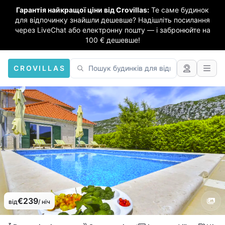
Гарантія найкращої ціни від Crovillas:
Те саме будинок
для відпочинку знайшли дешевше? Надішліть посилання
через LiveChat або електронну пошту — і забронюйте на
100 € дешевше!
CROVILLAS
€239
від
/ ніч