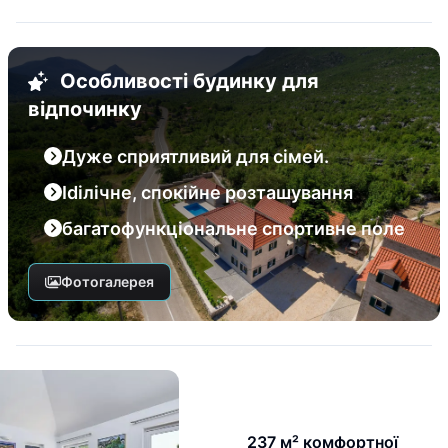
Особливості будинку для
відпочинку
Дуже сприятливий для сімей.
Idілічне, спокійне розташування
багатофункціональне спортивне поле
Фотогалерея
237 м² комфортної