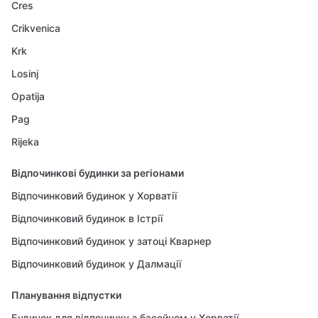
Cres
Crikvenica
Krk
Losinj
Opatija
Pag
Rijeka
Відпочинкові будинки за регіонами
Відпочинковий будинок у Хорватії
Відпочинковий будинок в Істрії
Відпочинковий будинок у затоці Кварнер
Відпочинковий будинок у Далмації
Планування відпустки
Будинок для відпочинку з басейном у Хорватії