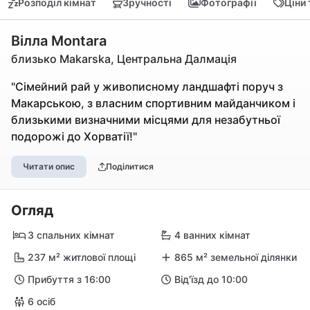
Розподіл кімнат
Зручності
Фотографії
Ціни
Вілла Montara
близько Makarska, Центральна Далмація
"Сімейний рай у живописному ландшафті поруч з
Макарською, з власним спортивним майданчиком і
близькими визначними місцями для незабутньої
подорожі до Хорватії!"
Читати опис
Поділитися
Огляд
3 спальних кімнат
4 ванних кімнат
237 м² житлової площі
865 м² земельної ділянки
Прибуття з 16:00
Від'їзд до 10:00
6 осіб