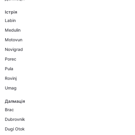
Істрія
Labin
Medulin
Motovun
Novigrad
Porec
Pula
Rovinj
Umag
Далмація
Brac
Dubrovnik
Dugi Otok