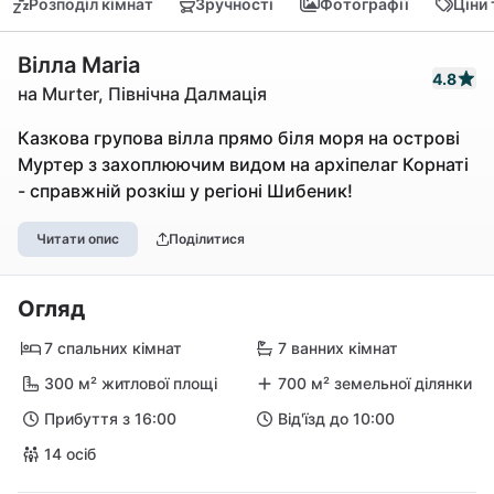
Розподіл кімнат
Зручності
Фотографії
Ціни
Вілла Maria
4.8
на Murter, Північна Далмація
Казкова групова вілла прямо біля моря на острові
Муртер з захоплюючим видом на архіпелаг Корнаті
- справжній розкіш у регіоні Шибеник!
Читати опис
Поділитися
Огляд
7 спальних кімнат
7 ванних кімнат
300 м² житлової площі
700 м² земельної ділянки
Прибуття з 16:00
Від'їзд до 10:00
14 осіб