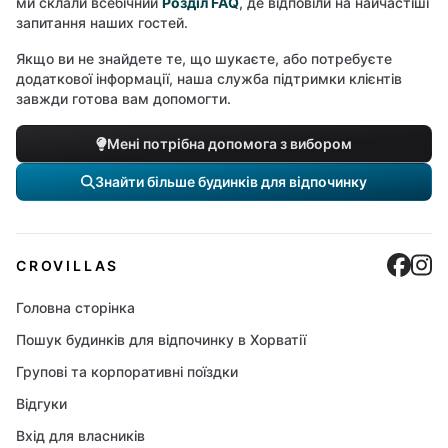
ми склали всебічний
Розділ FAQ
, де відповіли на найчастіші
запитання наших гостей.
Якщо ви не знайдете те, що шукаєте, або потребуєте
додаткової інформації, наша служба підтримки клієнтів
завжди готова вам допомогти.
Мені потрібна допомога з вибором
Знайти більше будинків для відпочинку
Cro
C
CROVILLAS
Головна сторінка
Пошук будинків для відпочинку в Хорватії
Групові та корпоративні поїздки
Відгуки
Вхід для власників