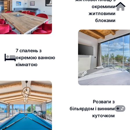
окремими
житловими
блоками
7 спалень з
окремою ванною
кімнатою
Розваги з
більярдом і винним
куточком