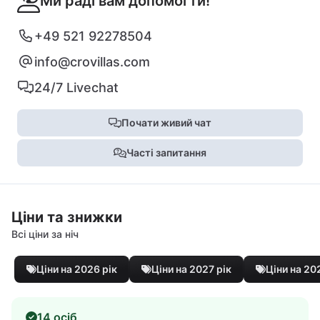
Ми раді вам допомогти!
+49 521 92278504
info@crovillas.com
24/7 Livechat
Почати живий чат
Часті запитання
Ціни та знижки
Всі ціни за ніч
Ціни на 2026 рік
Ціни на 2027 рік
Ціни на 20
14 осіб