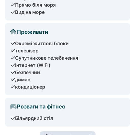
Прямо біля моря
Вид на море
Проживати
Окремі житлові блоки
телевізор
Супутникове телебачення
Інтернет (WiFi)
безпечний
димар
кондиціонер
Розваги та фітнес
Більярдний стіл