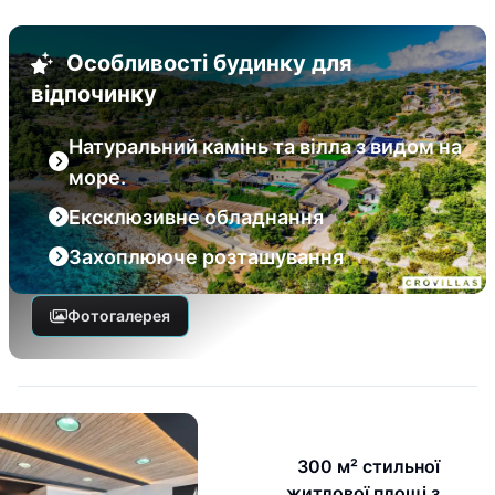
Особливості будинку для
відпочинку
Натуральний камінь та вілла з видом на
море.
Ексклюзивне обладнання
Захоплююче розташування
Фотогалерея
300 м² стильної
житлової площі з