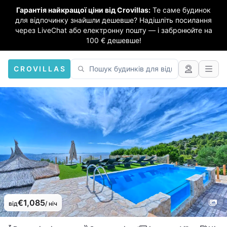
Гарантія найкращої ціни від Crovillas:
Те саме будинок
для відпочинку знайшли дешевше? Надішліть посилання
через LiveChat або електронну пошту — і забронюйте на
100 € дешевше!
CROVILLAS
€1,085
від
/ ніч