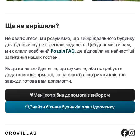
Ще не вирішили?
Не хвилюйтеся, ми розуміємо, що вибір ідеального будинку
для відпочинку не є легкою задачею. Щоб допомогти вам,
ми склали всебічний
Розділ FAQ
, де відповіли на найчастіші
запитання наших гостей.
Якщо ви не знайдете те, що шукаєте, або потребуєте
додаткової інформації, наша служба підтримки клієнтів
завжди готова вам допомогти.
Мені потрібна допомога з вибором
Знайти більше будинків для відпочинку
Cro
C
CROVILLAS