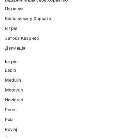
Путівник
Відпочинок у Хорватії
Істрія
Затока Кварнер
Далмація
Істрія
Labin
Medulin
Motovun
Novigrad
Porec
Pula
Rovinj