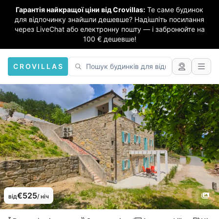
Гарантія найкращої ціни від Crovillas:
Те саме будинок
для відпочинку знайшли дешевше? Надішліть посилання
через LiveChat або електронну пошту — і забронюйте на
100 € дешевше!
CROVILLAS
€525
від
/ ніч