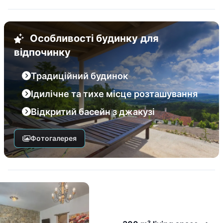
Особливості будинку для
відпочинку
Традиційний будинок
Ідилічне та тихе місце розташування
Відкритий басейн з джакузі
Фотогалерея