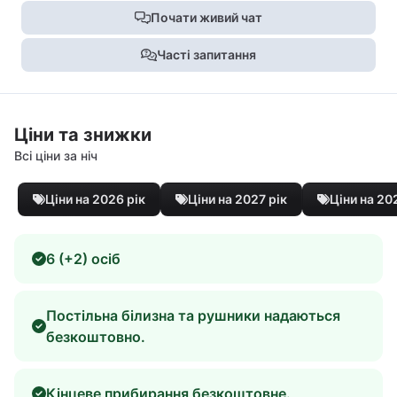
Почати живий чат
Часті запитання
Ціни та знижки
Всі ціни за ніч
Ціни на 2026 рік
Ціни на 2027 рік
Ціни на 20
6 (+2) осіб
Постільна білизна та рушники надаються
безкоштовно.
Кінцеве прибирання безкоштовне.