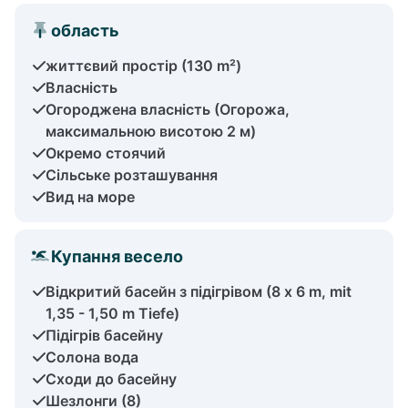
область
життєвий простір (130 m²)
Власність
Огороджена власність (Огорожа,
максимальною висотою 2 м)
Окремо стоячий
Сільське розташування
Вид на море
Купання весело
Відкритий басейн з підігрівом (8 x 6 m, mit
1,35 - 1,50 m Tiefe)
Підігрів басейну
Солона вода
Сходи до басейну
Шезлонги (8)