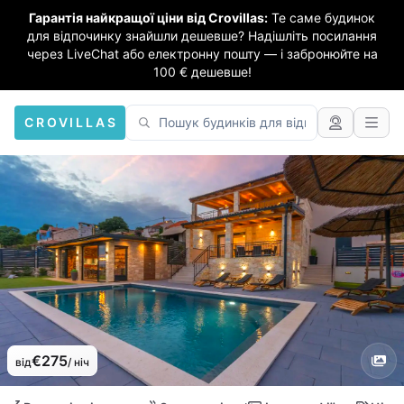
Гарантія найкращої ціни від Crovillas:
Те саме будинок
для відпочинку знайшли дешевше? Надішліть посилання
через LiveChat або електронну пошту — і забронюйте на
100 € дешевше!
CROVILLAS
€275
від
/ ніч