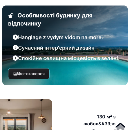
Особливості будинку для
відпочинку
Hanglage z vydym vidom na more.
Сучасний інтер'єрний дизайн
Спокійне селищна місцевість в зелені.
Фотогалерея
130 м² з
любов&#39;ю