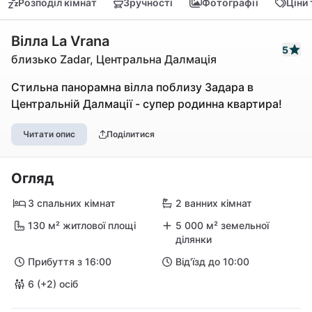
Розподіл кімнат
Зручності
Фотографії
Ціни
Вілла La Vrana
5
близько Zadar, Центральна Далмація
Стильна панорамна вілла поблизу Задара в
Центральній Далмації - супер родинна квартира!
Читати опис
Поділитися
Огляд
3 спальних кімнат
2 ванних кімнат
130 м² житлової площі
5 000 м² земельної
ділянки
Прибуття з 16:00
Від'їзд до 10:00
6 (+2) осіб