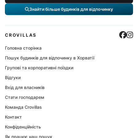
Знайти більше будинків для відпочинку
Cro
C
CROVILLAS
Головна сторінка
Пошук будинків для відпочинку в Хорватії
Групові та корпоративні поїздки
Відгуки
Вхід для власників
Стати господарем
Команда Crovillas
Контакт
Конфіденційність
Як працює наш пошук