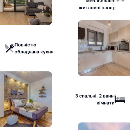
мебльованої
житлової площі
Повністю
обладнана кухня
3 спальні, 2 ванні
кімнати