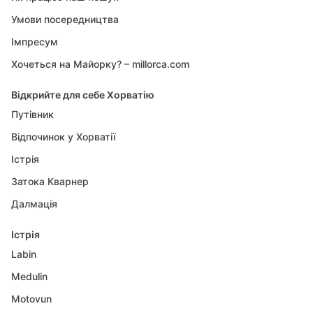
Умови посередництва
Імпресум
Хочеться на Майорку? – millorca.com
Відкрийте для себе Хорватію
Путівник
Відпочинок у Хорватії
Істрія
Затока Кварнер
Далмація
Істрія
Labin
Medulin
Motovun