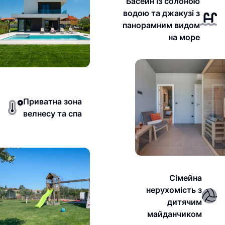
Басейн із солоною
водою та джакузі з
панорамним видом
на море
Приватна зона
велнесу та спа
Сімейна
нерухомість з
дитячим
майданчиком