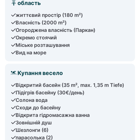
область
життєвий простір (180 m²)
Власність (2000 m²)
Огороджена власність (Паркан)
Окремо стоячий
Міське розташування
Вид на море
Купання весело
Відкритий басейн (35 m², max. 1,35 m Tiefe)
Підігрів басейну (30€/день)
Солона вода
Сходи до басейну
Відкрита гідромасажна ванна
Зовнішній душ
Шезлонги (6)
парасолька (2)