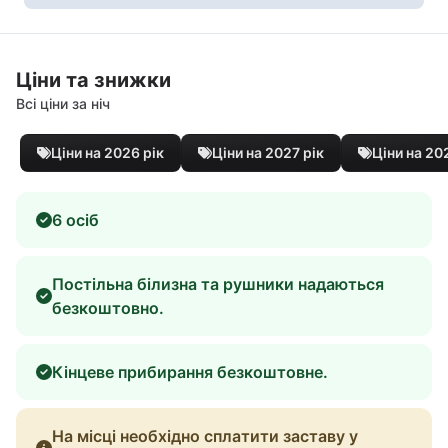
Ціни та знижки
Всі ціни за ніч
Ціни на 2026 рік
Ціни на 2027 рік
Ціни на 20
6 осіб
Постільна білизна та рушники надаються
безкоштовно.
Кінцеве прибирання безкоштовне.
На місці необхідно сплатити заставу у