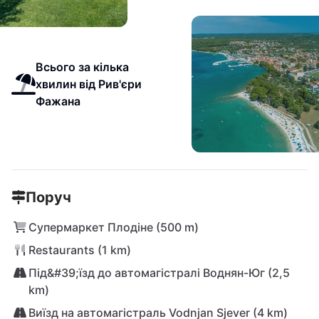
Всього за кілька
хвилин від Рив'єри
Фажана
Поруч
Супермаркет Плодіне (500 m)
Restaurants (1 km)
Під&#39;їзд до автомагістралі Воднян-Юг (2,5
km)
Виїзд на автомагістраль Vodnjan Sjever (4 km)