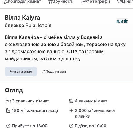
Розподіл кімнат
Зручності
Фотографії
Ціни
Вілла Kalyra
4.8
близько Pula, Істрія
Вілла Калайра – сімейна вілла у Водняні з
ексклюзивною зоною з басейном, терасою на даху
з гідромасажною ванною, СПА та ігровим
майданчиком, за 5 км від пляжу
Читати опис
Поділитися
Огляд
3 спальних кімнат
4 ванних кімнат
180 м² житлової площі
2 000 м² земельної
ділянки
Прибуття з 16:00
Від'їзд до 10:00