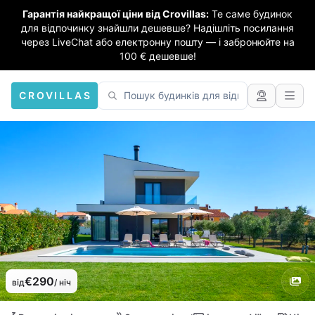
Гарантія найкращої ціни від Crovillas:
Те саме будинок
для відпочинку знайшли дешевше? Надішліть посилання
через LiveChat або електронну пошту — і забронюйте на
100 € дешевше!
CROVILLAS
€290
від
/ ніч