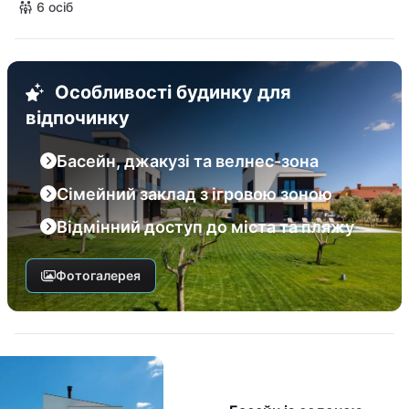
6 осіб
Особливості будинку для
відпочинку
Басейн, джакузі та велнес-зона
Сімейний заклад з ігровою зоною
Відмінний доступ до міста та пляжу
Фотогалерея