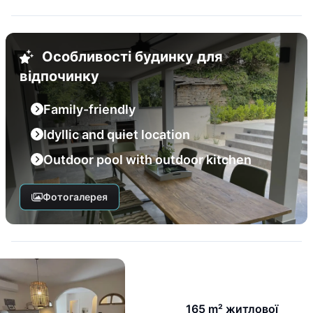
Особливості будинку для
відпочинку
Family-friendly
Idyllic and quiet location
Outdoor pool with outdoor kitchen
Фотогалерея
165 m² житлової