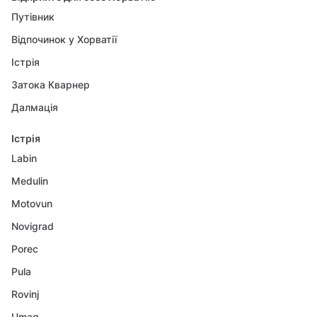
Путівник
Відпочинок у Хорватії
Істрія
Затока Кварнер
Далмація
Істрія
Labin
Medulin
Motovun
Novigrad
Porec
Pula
Rovinj
Umag