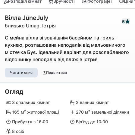
Розподіл кімнат
Зручності
Фотографії
Ціни
Вілла JuneJuly
5
близько Umag, Істрія
Сімейна вілла зі зовнішнім басейном та гриль-
кухнею, розташована неподалік від мальовничого
містечка Бує. Ідеальний варіант для розслабленого
відпочинку неподалік від пляжів Істри!
Читати опис
Поділитися
Огляд
3 спальних кімнат
2 ванних кімнат
165 м² житлової площі
270 м² земельної ділянки
Прибуття з 16:00
Від'їзд до 10:00
8 осіб