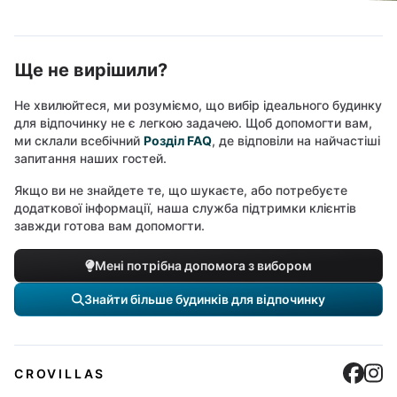
Ще не вирішили?
Не хвилюйтеся, ми розуміємо, що вибір ідеального будинку
для відпочинку не є легкою задачею. Щоб допомогти вам,
ми склали всебічний
Розділ FAQ
, де відповіли на найчастіші
запитання наших гостей.
Якщо ви не знайдете те, що шукаєте, або потребуєте
додаткової інформації, наша служба підтримки клієнтів
завжди готова вам допомогти.
Мені потрібна допомога з вибором
Знайти більше будинків для відпочинку
Cro
C
CROVILLAS