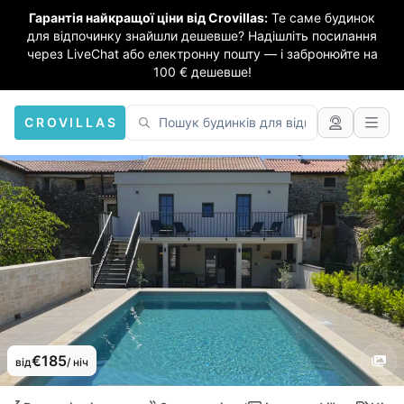
Гарантія найкращої ціни від Crovillas:
Те саме будинок
для відпочинку знайшли дешевше? Надішліть посилання
через LiveChat або електронну пошту — і забронюйте на
100 € дешевше!
CROVILLAS
€185
від
/ ніч