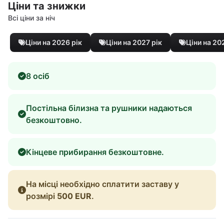
Ціни та знижки
Всі ціни за ніч
Ціни на 2026 рік
Ціни на 2027 рік
Ціни на 20
8 осіб
Постільна білизна та рушники надаються
безкоштовно.
Кінцеве прибирання безкоштовне.
На місці необхідно сплатити заставу у
розмірі
500 EUR
.