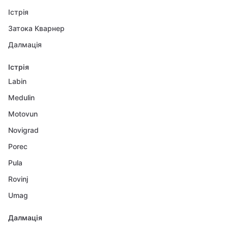
Істрія
Затока Кварнер
Далмація
Істрія
Labin
Medulin
Motovun
Novigrad
Porec
Pula
Rovinj
Umag
Далмація