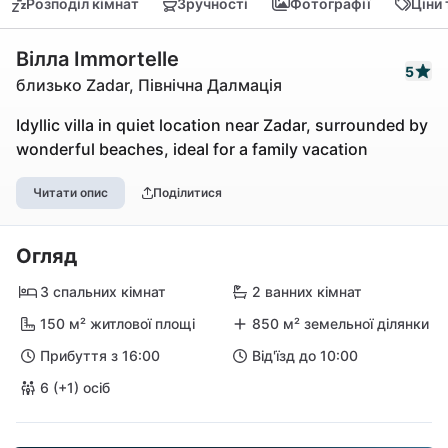
Розподіл кімнат
Зручності
Фотографії
Ціни
Вілла Immortelle
5
близько Zadar, Північна Далмація
Idyllic villa in quiet location near Zadar, surrounded by
wonderful beaches, ideal for a family vacation
Читати опис
Поділитися
Огляд
3 спальних кімнат
2 ванних кімнат
150 м² житлової площі
850 м² земельної ділянки
Прибуття з 16:00
Від'їзд до 10:00
6 (+1) осіб