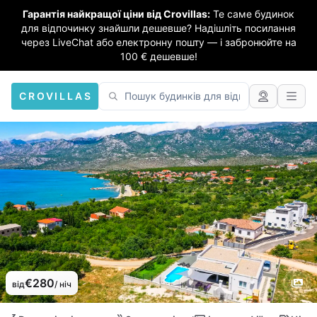
Гарантія найкращої ціни від Crovillas:
Те саме будинок
для відпочинку знайшли дешевше? Надішліть посилання
через LiveChat або електронну пошту — і забронюйте на
100 € дешевше!
CROVILLAS
€280
від
/ ніч