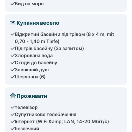
Вид на море
Купання весело
Відкритий басейн з підігрівом (8 x 4 m, mit
0,70 - 1,40 m Tiefe)
Підігрів басейну (За запитом)
Хлорована вода
Сходи до басейну
Зовнішній душ
Шезлонги (6)
Проживати
телевізор
Супутникове телебачення
Інтернет (WiFi &amp; LAN, 14-20 Мбіт/с)
безпечний