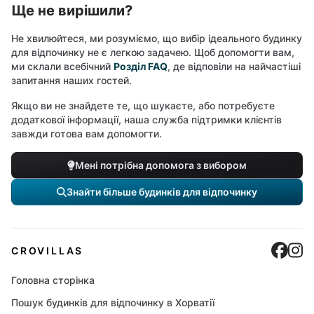
Ще не вирішили?
Не хвилюйтеся, ми розуміємо, що вибір ідеального будинку
для відпочинку не є легкою задачею. Щоб допомогти вам,
ми склали всебічний
Розділ FAQ
, де відповіли на найчастіші
запитання наших гостей.
Якщо ви не знайдете те, що шукаєте, або потребуєте
додаткової інформації, наша служба підтримки клієнтів
завжди готова вам допомогти.
Мені потрібна допомога з вибором
Знайти більше будинків для відпочинку
Cro
C
CROVILLAS
Головна сторінка
Пошук будинків для відпочинку в Хорватії