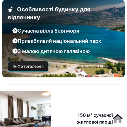
Особливості будинку для
відпочинку
Сучасна вілла біля моря
Привабливий національний парк
З малою дитячою галявіною
Фотогалерея
150 м² сучасної
житлової площі