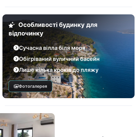
Особливості будинку для
відпочинку
Сучасна вілла біля моря
Обігріваний вуличний басейн
Лише кілька кроків до пляжу
Фотогалерея