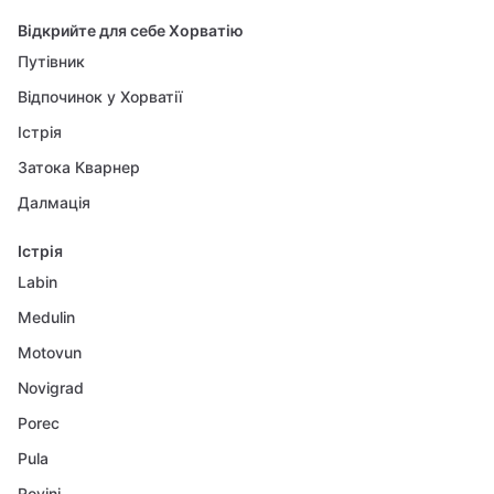
Відкрийте для себе Хорватію
Путівник
Відпочинок у Хорватії
Істрія
Затока Кварнер
Далмація
Істрія
Labin
Medulin
Motovun
Novigrad
Porec
Pula
Rovinj