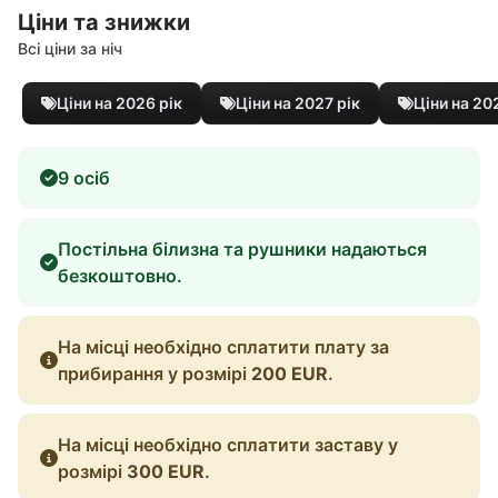
Ціни та знижки
Всі ціни за ніч
Ціни на 2026 рік
Ціни на 2027 рік
Ціни на 20
9 осіб
Постільна білизна та рушники надаються
безкоштовно.
На місці необхідно сплатити плату за
прибирання у розмірі
200 EUR
.
На місці необхідно сплатити заставу у
розмірі
300 EUR
.