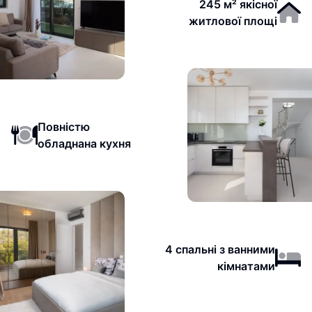
245 м² якісної
житлової площі
Повністю
обладнана кухня
4 спальні з ванними
кімнатами