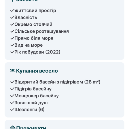
життєвий простір
Власність
Окремо стоячий
Сільське розташування
Прямо біля моря
Вид на море
Рік побудови (2022)
Купання весело
Відкритий басейн з підігрівом (28 m²)
Підігрів басейну
Менеджер басейну
Зовнішній душ
Шезлонги (6)
Проживати