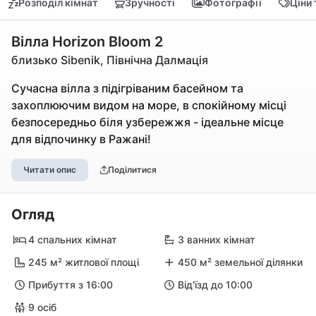
Розподіл кімнат
Зручності
Фотографії
Ціни
Вілла Horizon Bloom 2
близько Sibenik, Північна Далмація
Сучасна вілла з підігріваним басейном та
захоплюючим видом на море, в спокійному місці
безпосередньо біля узбережжя - ідеальне місце
для відпочинку в Ражані!
Читати опис
Поділитися
Огляд
4 спальних кімнат
3 ванних кімнат
245 м² житлової площі
450 м² земельної ділянки
Прибуття з 16:00
Від'їзд до 10:00
9 осіб