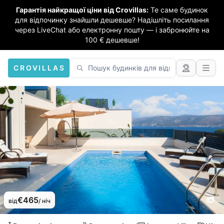
Гарантія найкращої ціни від Crovillas:
Те саме будинок
для відпочинку знайшли дешевше? Надішліть посилання
через LiveChat або електронну пошту — і забронюйте на
100 € дешевше!
CROVILLAS
€465
від
/ ніч