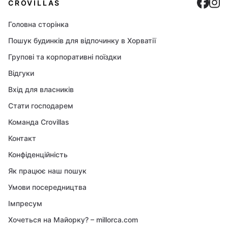
Cro
C
CROVILLAS
Головна сторінка
Пошук будинків для відпочинку в Хорватії
Групові та корпоративні поїздки
Відгуки
Вхід для власників
Стати господарем
Команда Crovillas
Контакт
Конфіденційність
Як працює наш пошук
Умови посередництва
Імпресум
Хочеться на Майорку? – millorca.com