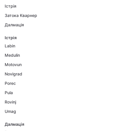
Істрія
Затока Кварнер
Далмація
Істрія
Labin
Medulin
Motovun
Novigrad
Porec
Pula
Rovinj
Umag
Далмація