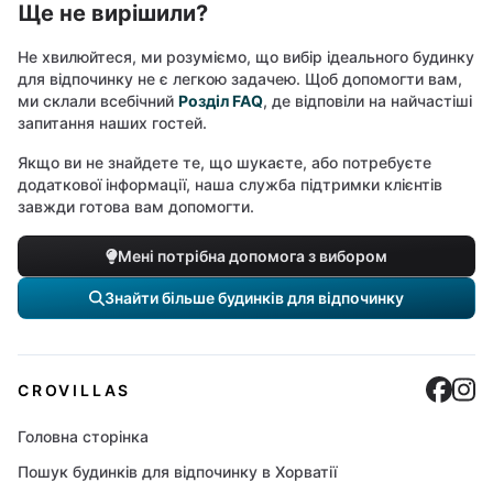
Ще не вирішили?
Не хвилюйтеся, ми розуміємо, що вибір ідеального будинку
для відпочинку не є легкою задачею. Щоб допомогти вам,
ми склали всебічний
Розділ FAQ
, де відповіли на найчастіші
запитання наших гостей.
Якщо ви не знайдете те, що шукаєте, або потребуєте
додаткової інформації, наша служба підтримки клієнтів
завжди готова вам допомогти.
Мені потрібна допомога з вибором
Знайти більше будинків для відпочинку
Cro
C
CROVILLAS
Головна сторінка
Пошук будинків для відпочинку в Хорватії