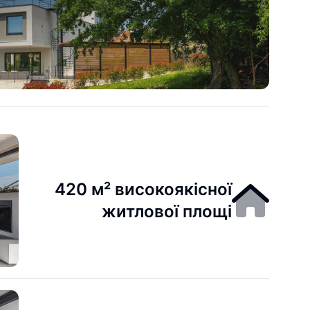
420 м² високоякісної
житлової площі