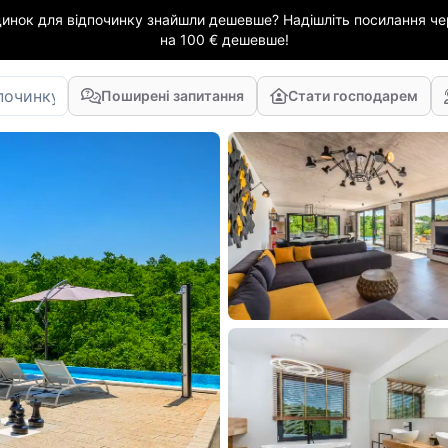
динок для відпочинку знайшли дешевше? Надішліть посилання чер
на 100 € дешевше!
Поширені запитання
Стати господарем