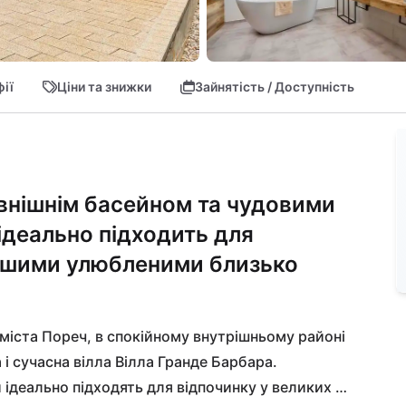
ії
Ціни та знижки
Зайнятість / Доступність
овнішнім басейном та чудовими
ідеально підходить для
вашими улюбленими близько
іста Пореч, в спокійному внутрішньому районі 
і сучасна вілла Вілла Гранде Барбара. 
 ідеально підходять для відпочинку у великих 