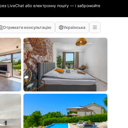
ез LiveChat або електронну пошту — і забронюйте
Отримати консультацію
Українська