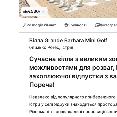
€530
від
/ ніч
Розподіл кімнат
Зручності
Фотограф
Вілла Grande Barbara Mini Golf
близько Porec, Істрія
Сучасна вілла з великим з
можливостями для розваг, 
захоплюючої відпустки з 
Пореча!
Недалеко від популярного прибережного м
Істри у селі Ядрухи знаходиться простора 
Різноманітні розважальні пропозиції вілли