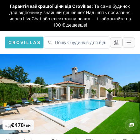
Гарантія найкращої ціни від Crovillas:
Те саме будинок
для відпочинку знайшли дешевше? Надішліть посилання
через LiveChat або електронну пошту — і забронюйте на
100 € дешевше!
CROVILLAS
€478
від
/ ніч