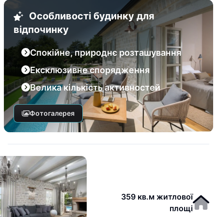
Особливості будинку для
відпочинку
Спокійне, природнє розташування
Ексклюзивне спорядження
Велика кількість активностей
Фотогалерея
359 кв.м житлової
площі