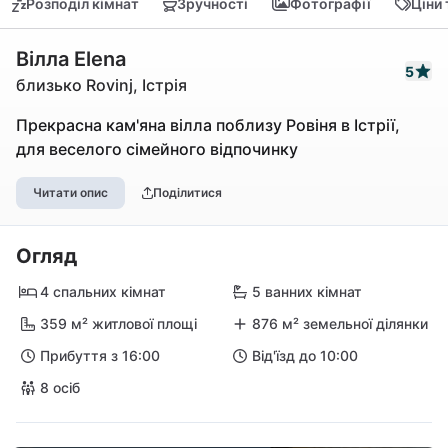
Розподіл кімнат
Зручності
Фотографії
Ціни
Вілла Elena
5
близько Rovinj, Істрія
Прекрасна кам'яна вілла поблизу Ровіня в Істрії,
для веселого сімейного відпочинку
Читати опис
Поділитися
Огляд
4 спальних кімнат
5 ванних кімнат
359 м² житлової площі
876 м² земельної ділянки
Прибуття з 16:00
Від'їзд до 10:00
8 осіб