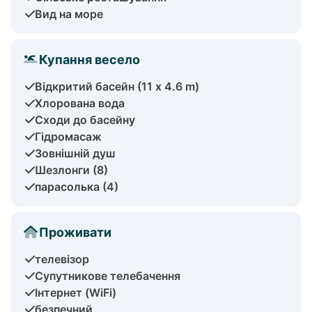
Вид на море
Купання весело
Відкритий басейн (11 x 4.6 m)
Хлорована вода
Сходи до басейну
Гідромасаж
Зовнішній душ
Шезлонги (8)
парасолька (4)
Проживати
телевізор
Супутникове телебачення
Інтернет (WiFi)
безпечний