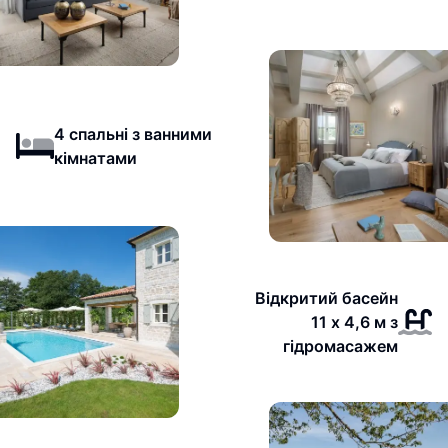
4 спальні з ванними
кімнатами
Відкритий басейн
11 х 4,6 м з
гідромасажем