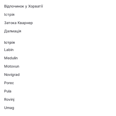
Відпочинок у Хорватії
Істрія
Затока Кварнер
Далмація
Істрія
Labin
Medulin
Motovun
Novigrad
Porec
Pula
Rovinj
Umag