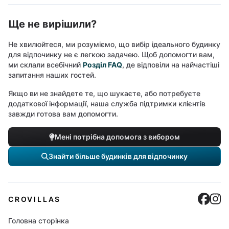
Ще не вирішили?
Не хвилюйтеся, ми розуміємо, що вибір ідеального будинку
для відпочинку не є легкою задачею. Щоб допомогти вам,
ми склали всебічний
Розділ FAQ
, де відповіли на найчастіші
запитання наших гостей.
Якщо ви не знайдете те, що шукаєте, або потребуєте
додаткової інформації, наша служба підтримки клієнтів
завжди готова вам допомогти.
Мені потрібна допомога з вибором
Знайти більше будинків для відпочинку
Cro
C
CROVILLAS
Головна сторінка