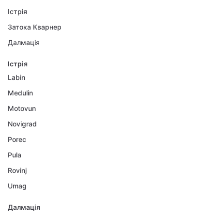
Істрія
Затока Кварнер
Далмація
Істрія
Labin
Medulin
Motovun
Novigrad
Porec
Pula
Rovinj
Umag
Далмація