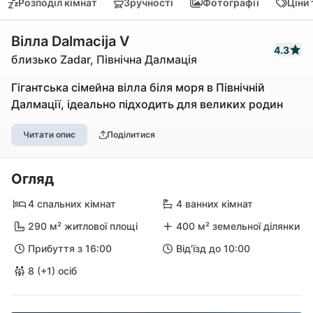
Розподіл кімнат
Зручності
Фотографії
Ціни
Вілла Dalmacija V
4.3
близько Zadar, Північна Далмація
Гігантська сімейна вілла біля моря в Північній
Далмації, ідеально підходить для великих родин
Читати опис
Поділитися
Огляд
4 спальних кімнат
4 ванних кімнат
290 м² житлової площі
400 м² земельної ділянки
Прибуття з 16:00
Від'їзд до 10:00
8 (+1) осіб