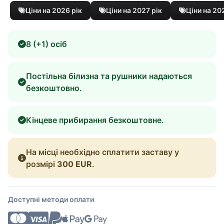
Ціни на 2026 рік
Ціни на 2027 рік
Ціни на 20
8 (+1) осіб
Постільна білизна та рушники надаються
безкоштовно.
Кінцеве прибирання безкоштовне.
На місці необхідно сплатити заставу у
розмірі
300 EUR
.
Доступні методи оплати