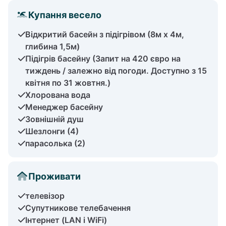
Купання весело
Відкритий басейн з підігрівом (8м х 4м,
глибина 1,5м)
Підігрів басейну (Запит на 420 євро на
тиждень / залежно від погоди. Доступно з 15
квітня по 31 жовтня.)
Хлорована вода
Менеджер басейну
Зовнішній душ
Шезлонги (4)
парасолька (2)
Проживати
телевізор
Супутникове телебачення
Інтернет (LAN і WiFi)