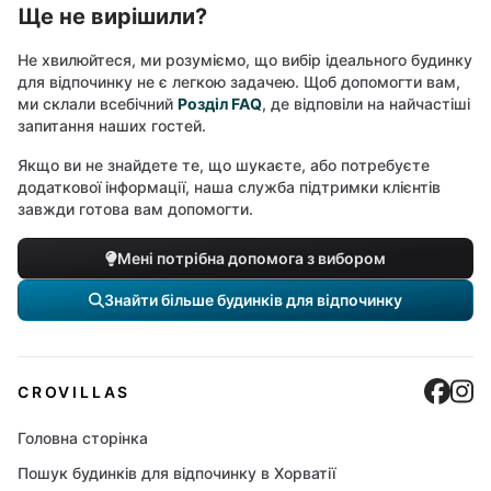
Ще не вирішили?
Не хвилюйтеся, ми розуміємо, що вибір ідеального будинку
для відпочинку не є легкою задачею. Щоб допомогти вам,
ми склали всебічний
Розділ FAQ
, де відповіли на найчастіші
запитання наших гостей.
Якщо ви не знайдете те, що шукаєте, або потребуєте
додаткової інформації, наша служба підтримки клієнтів
завжди готова вам допомогти.
Мені потрібна допомога з вибором
Знайти більше будинків для відпочинку
Cro
C
CROVILLAS
Головна сторінка
Пошук будинків для відпочинку в Хорватії