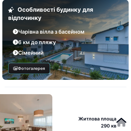
Особливості будинку для
відпочинку
Чарівна вілла з басейном
6 км до пляжу
Сімейний
Фотогалерея
Житлова площа
290 кв