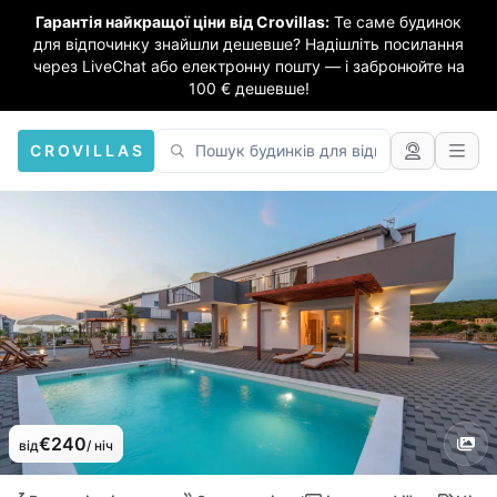
Гарантія найкращої ціни від Crovillas:
Те саме будинок
для відпочинку знайшли дешевше? Надішліть посилання
через LiveChat або електронну пошту — і забронюйте на
100 € дешевше!
CROVILLAS
€240
від
/ ніч