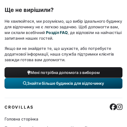
Ще не вирішили?
Не хвилюйтеся, ми розуміємо, що вибір ідеального будинку
для відпочинку не є легкою задачею. Щоб допомогти вам,
ми склали всебічний
Розділ FAQ
, де відповіли на найчастіші
запитання наших гостей.
Якщо ви не знайдете те, що шукаєте, або потребуєте
додаткової інформації, наша служба підтримки клієнтів
завжди готова вам допомогти.
Мені потрібна допомога з вибором
Знайти більше будинків для відпочинку
Cro
C
CROVILLAS
Головна сторінка