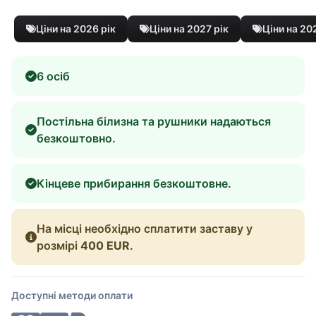
Ціни на 2026 рік
Ціни на 2027 рік
Ціни на 20
6 осіб
Постільна білизна та рушники надаються
безкоштовно.
Кінцеве прибирання безкоштовне.
На місці необхідно сплатити заставу у
розмірі
400 EUR
.
Доступні методи оплати