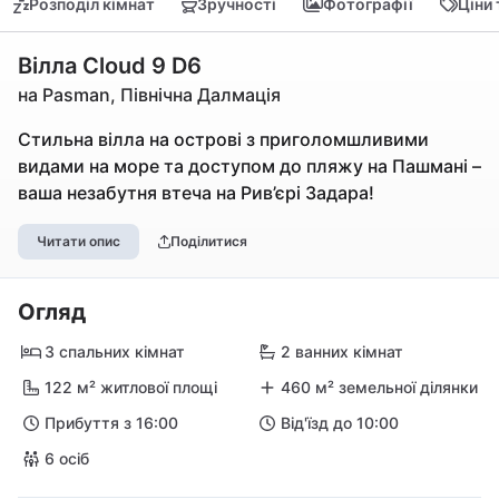
Розподіл кімнат
Зручності
Фотографії
Ціни
Вілла Cloud 9 D6
на Pasman, Північна Далмація
Стильна вілла на острові з приголомшливими
видами на море та доступом до пляжу на Пашмані –
ваша незабутня втеча на Рив’єрі Задара!
Читати опис
Поділитися
Огляд
3 спальних кімнат
2 ванних кімнат
122 м² житлової площі
460 м² земельної ділянки
Прибуття з 16:00
Від'їзд до 10:00
6 осіб