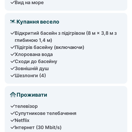
Вид на море
Купання весело
Відкритий басейн з підігрівом (8 м × 3,8 м з
глибиною 1,4 м)
Підігрів басейну (включаючи)
Хлорована вода
Сходи до басейну
Зовнішній душ
Шезлонги (4)
Проживати
телевізор
Супутникове телебачення
Netflix
Інтернет (30 Mbit/s)