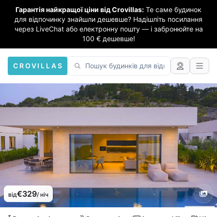
Гарантія найкращої ціни від Crovillas:
Те саме будинок
для відпочинку знайшли дешевше? Надішліть посилання
через LiveChat або електронну пошту — і забронюйте на
100 € дешевше!
CROVILLAS
€329
від
/ ніч