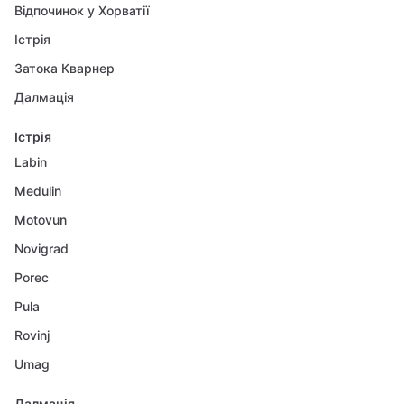
Відпочинок у Хорватії
Істрія
Затока Кварнер
Далмація
Істрія
Labin
Medulin
Motovun
Novigrad
Porec
Pula
Rovinj
Umag
Далмація