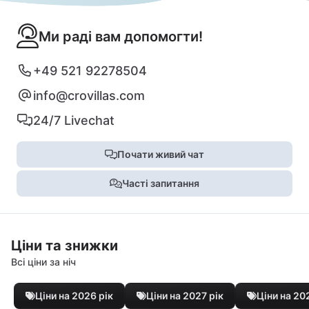
Ми раді вам допомогти!
+49 521 92278504
info@crovillas.com
24/7 Livechat
Почати живий чат
Часті запитання
Ціни та знижки
Всі ціни за ніч
Ціни на 2026 рік
Ціни на 2027 рік
Ціни на 20