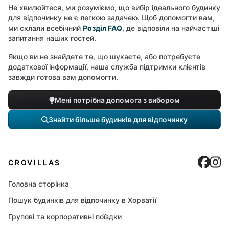
Не хвилюйтеся, ми розуміємо, що вибір ідеального будинку
для відпочинку не є легкою задачею. Щоб допомогти вам,
ми склали всебічний
Розділ FAQ
, де відповіли на найчастіші
запитання наших гостей.
Якщо ви не знайдете те, що шукаєте, або потребуєте
додаткової інформації, наша служба підтримки клієнтів
завжди готова вам допомогти.
Мені потрібна допомога з вибором
Знайти більше будинків для відпочинку
Cro
C
CROVILLAS
Головна сторінка
Пошук будинків для відпочинку в Хорватії
Групові та корпоративні поїздки