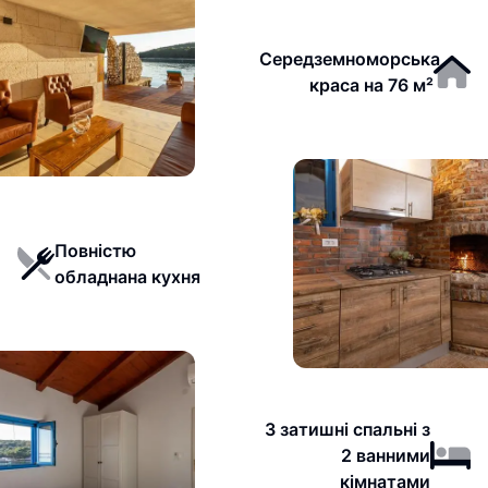
Середземноморська
краса на 76 м²
Повністю
обладнана кухня
3 затишні спальні з
2 ванними
кімнатами