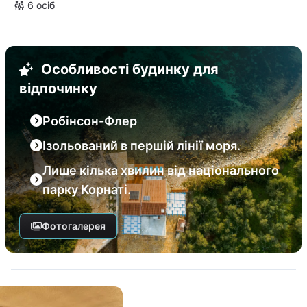
6 осіб
Особливості будинку для
відпочинку
Робінсон-Флер
Ізольований в першій лінії моря.
Лише кілька хвилин від національного
парку Корнаті.
Фотогалерея