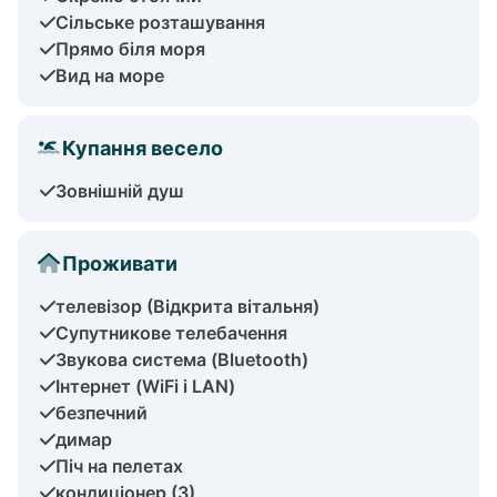
Сільське розташування
Прямо біля моря
Вид на море
Купання весело
Зовнішній душ
Проживати
телевізор (Відкрита вітальня)
Супутникове телебачення
Звукова система (Bluetooth)
Інтернет (WiFi і LAN)
безпечний
димар
Піч на пелетах
кондиціонер (3)