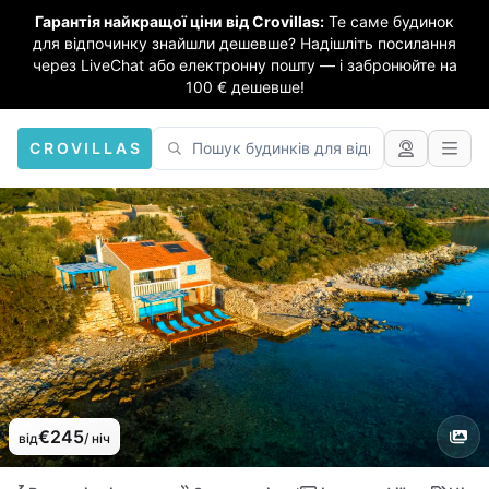
Гарантія найкращої ціни від Crovillas:
Те саме будинок
для відпочинку знайшли дешевше? Надішліть посилання
через LiveChat або електронну пошту — і забронюйте на
100 € дешевше!
CROVILLAS
€245
від
/ ніч