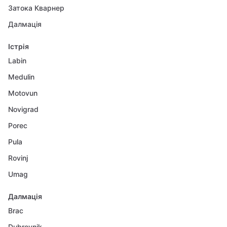
Затока Кварнер
Далмація
Істрія
Labin
Medulin
Motovun
Novigrad
Porec
Pula
Rovinj
Umag
Далмація
Brac
Dubrovnik