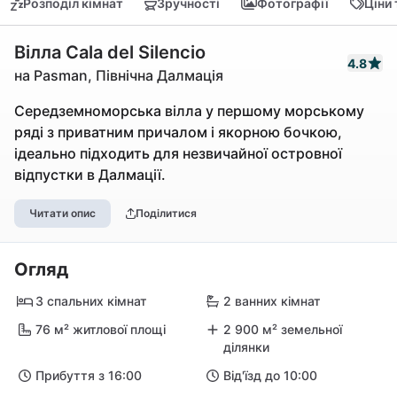
Розподіл кімнат
Зручності
Фотографії
Ціни
Вілла Cala del Silencio
4.8
на Pasman, Північна Далмація
Середземноморська вілла у першому морському
ряді з приватним причалом і якорною бочкою,
ідеально підходить для незвичайної островної
відпустки в Далмації.
Читати опис
Поділитися
Огляд
3 спальних кімнат
2 ванних кімнат
76 м² житлової площі
2 900 м² земельної
ділянки
Прибуття з 16:00
Від'їзд до 10:00