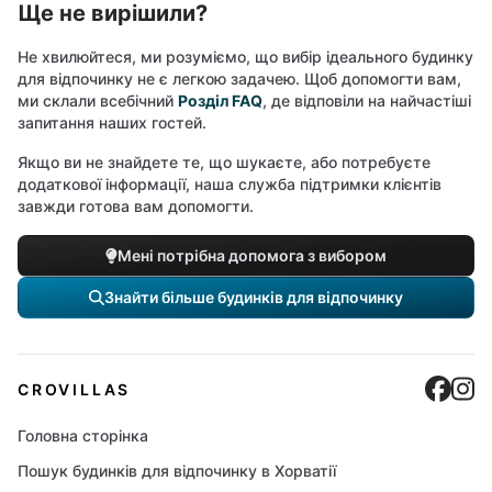
Ще не вирішили?
Не хвилюйтеся, ми розуміємо, що вибір ідеального будинку
для відпочинку не є легкою задачею. Щоб допомогти вам,
ми склали всебічний
Розділ FAQ
, де відповіли на найчастіші
запитання наших гостей.
Якщо ви не знайдете те, що шукаєте, або потребуєте
додаткової інформації, наша служба підтримки клієнтів
завжди готова вам допомогти.
Мені потрібна допомога з вибором
Знайти більше будинків для відпочинку
Cro
C
CROVILLAS
Головна сторінка
Пошук будинків для відпочинку в Хорватії