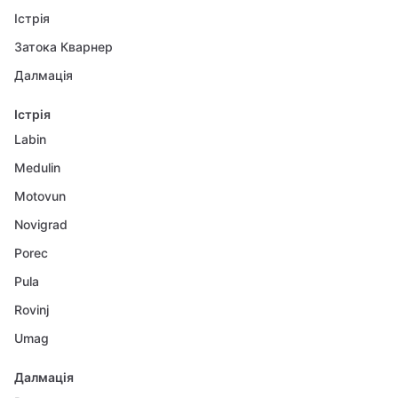
Істрія
Затока Кварнер
Далмація
Істрія
Labin
Medulin
Motovun
Novigrad
Porec
Pula
Rovinj
Umag
Далмація