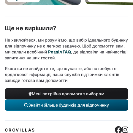
Ще не вирішили?
Не хвилюйтеся, ми розуміємо, що вибір ідеального будинку
для відпочинку не є легкою задачею. Щоб допомогти вам,
ми склали всебічний
Розділ FAQ
, де відповіли на найчастіші
запитання наших гостей.
Якщо ви не знайдете те, що шукаєте, або потребуєте
додаткової інформації, наша служба підтримки клієнтів
завжди готова вам допомогти.
Мені потрібна допомога з вибором
Знайти більше будинків для відпочинку
Cro
C
CROVILLAS