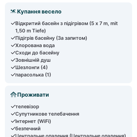
Купання весело
Відкритий басейн з підігрівом (5 x 7 m, mit
1,50 m Tiefe)
Підігрів басейну (За запитом)
Хлорована вода
Сходи до басейну
Зовнішній душ
Шезлонги (4)
парасолька (1)
Проживати
телевізор
Супутникове телебачення
Інтернет (WiFi)
безпечний
Центральне опалення (Центральне опалення)