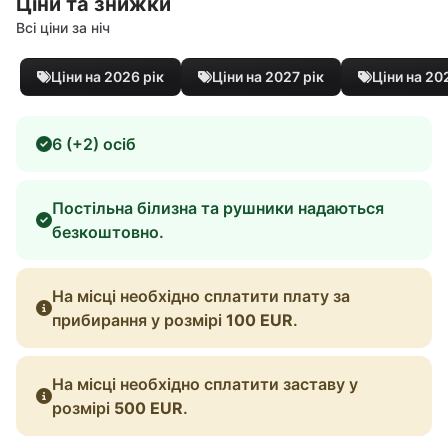
Ціни та знижки
Всі ціни за ніч
Ціни на 2026 рік
Ціни на 2027 рік
Ціни на 20
6 (+2) осіб
Постільна білизна та рушники надаються
безкоштовно.
На місці необхідно сплатити плату за
прибирання у розмірі
100 EUR
.
На місці необхідно сплатити заставу у
розмірі
500 EUR
.