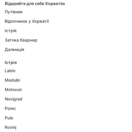
Відкрийте для себе Хорватію
Путівник
Відпочинок у Хорватії
Істрія
Затока Кварнер
Далмація
Істрія
Labin
Medulin
Motovun
Novigrad
Porec
Pula
Rovinj