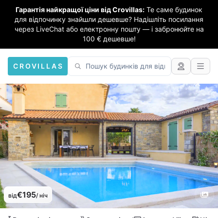
Гарантія найкращої ціни від Crovillas:
Те саме будинок
для відпочинку знайшли дешевше? Надішліть посилання
через LiveChat або електронну пошту — і забронюйте на
100 € дешевше!
CROVILLAS
€195
від
/ ніч