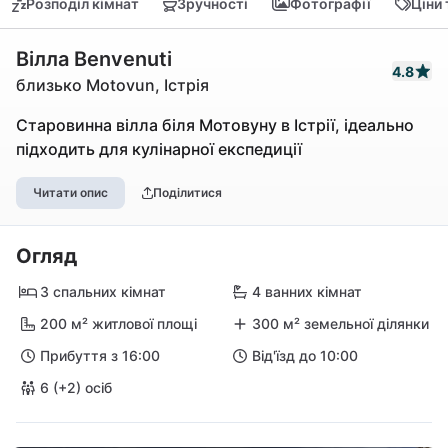
Розподіл кімнат
Зручності
Фотографії
Ціни
Вілла Benvenuti
4.8
близько Motovun, Істрія
Старовинна вілла біля Мотовуну в Істрії, ідеально
підходить для кулінарної експедиції
Читати опис
Поділитися
Огляд
3 спальних кімнат
4 ванних кімнат
200 м² житлової площі
300 м² земельної ділянки
Прибуття з 16:00
Від'їзд до 10:00
6 (+2) осіб