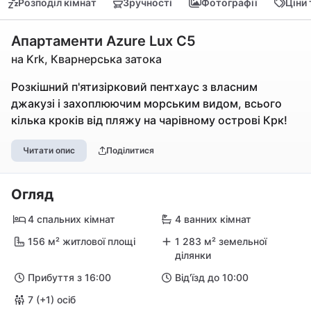
Розподіл кімнат
Зручності
Фотографії
Ціни
Апартаменти Azure Lux C5
на Krk, Кварнерська затока
Розкішний п'ятизірковий пентхаус з власним
джакузі і захоплюючим морським видом, всього
кілька кроків від пляжу на чарівному острові Крк!
Читати опис
Поділитися
Огляд
4 спальних кімнат
4 ванних кімнат
156 м² житлової площі
1 283 м² земельної
ділянки
Прибуття з 16:00
Від'їзд до 10:00
7 (+1) осіб