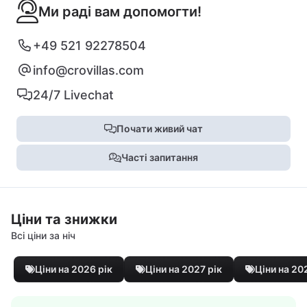
Ми раді вам допомогти!
+49 521 92278504
info@crovillas.com
24/7 Livechat
Почати живий чат
Часті запитання
Ціни та знижки
Всі ціни за ніч
Ціни на 2026 рік
Ціни на 2027 рік
Ціни на 20