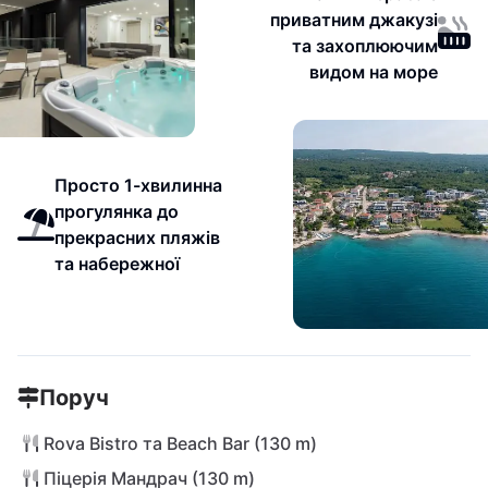
приватним джакузі
та захоплюючим
видом на море
Просто 1-хвилинна
прогулянка до
прекрасних пляжів
та набережної
Поруч
Rova Bistro та Beach Bar (130 m)
Піцерія Мандрач (130 m)