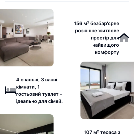
156 м² безбар'єрне
розкішне житлове
простір для
найвищого
комфорту
4 спальні, 3 ванні
кімнати, 1
гостьовий туалет -
ідеально для сімей.
107 м² тераса з