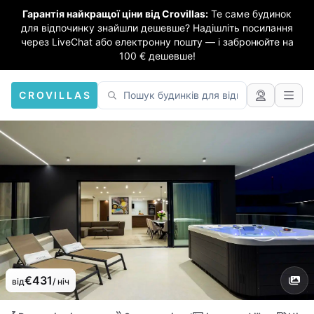
Гарантія найкращої ціни від Crovillas:
Те саме будинок
для відпочинку знайшли дешевше? Надішліть посилання
через LiveChat або електронну пошту — і забронюйте на
100 € дешевше!
CROVILLAS
€431
від
/ ніч