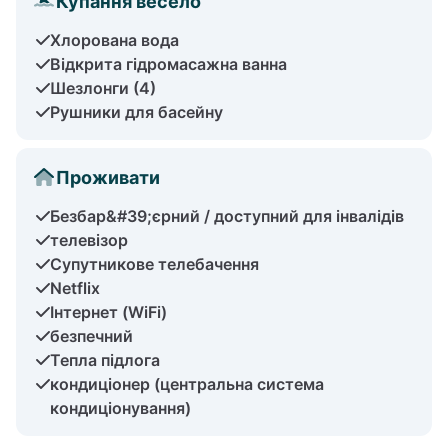
Купання весело
Хлорована вода
Відкрита гідромасажна ванна
Шезлонги (4)
Рушники для басейну
Проживати
Безбар&#39;єрний / доступний для інвалідів
телевізор
Супутникове телебачення
Netflix
Інтернет (WiFi)
безпечний
Тепла підлога
кондиціонер (центральна система
кондиціонування)