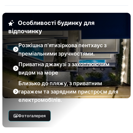
Особливості будинку для
відпочинку
Розкішна п'ятизіркова пентхаус з
преміальними зручностями.
Приватна джакузі з захоплюючим
видом на море
Близько до пляжу, з приватним
гаражем та зарядним пристроєм для
електромобілів.
Фотогалерея