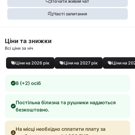
Почати живий чат
Часті запитання
Ціни та знижки
Всі ціни за ніч
Ціни на 2026 рік
Ціни на 2027 рік
Ціни на 20
8 (+2) осіб
Постільна білизна та рушники надаються
безкоштовно.
На місці необхідно сплатити плату за