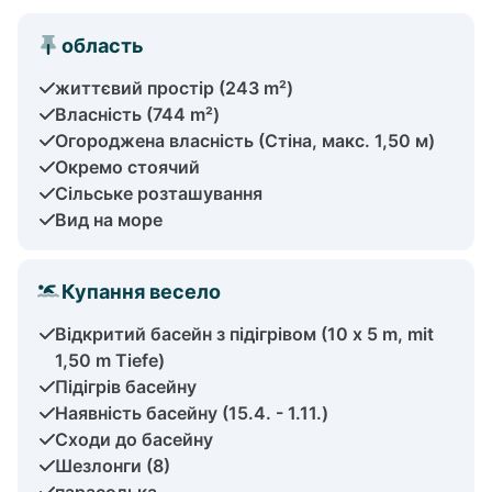
область
життєвий простір (243 m²)
Власність (744 m²)
Огороджена власність (Стіна, макс. 1,50 м)
Окремо стоячий
Сільське розташування
Вид на море
Купання весело
Відкритий басейн з підігрівом (10 x 5 m, mit
1,50 m Tiefe)
Підігрів басейну
Наявність басейну (15.4. - 1.11.)
Сходи до басейну
Шезлонги (8)
парасолька