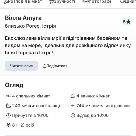
Розподіл кімнат
Зручності
Фотографії
Ціни
Вілла Amyra
5
близько Porec, Істрія
Ексклюзивна вілла мрії з підігріваним басейном та
видом на море, ідеальна для розкішного відпочинку
біля Пореча в Істрії!
Читати опис
Поділитися
Огляд
4 спальних кімнат
4 ванних кімнат
243 м² житлової площі
744 м² земельної ділянки
Прибуття з 16:00
Від'їзд до 10:00
8 (+2) осіб