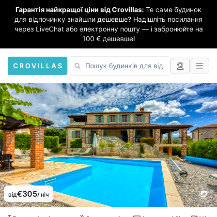
Гарантія найкращої ціни від Crovillas:
Те саме будинок
для відпочинку знайшли дешевше? Надішліть посилання
через LiveChat або електронну пошту — і забронюйте на
100 € дешевше!
CROVILLAS
€305
від
/ ніч