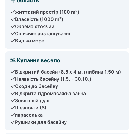
область
життєвий простір (180 m²)
Власність (1000 m²)
Окремо стоячий
Сільське розташування
Вид на море
Купання весело
Відкритий басейн (8,5 х 4 м, глибина 1,50 м)
Наявність басейну (1.5. - 30.10.)
Сходи до басейну
Відкрита гідромасажна ванна
Зовнішній душ
Шезлонги (6)
парасолька
Рушники для басейну