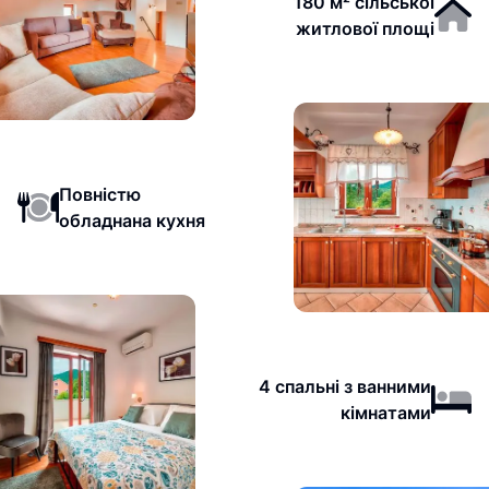
180 м² сільської
житлової площі
Повністю
обладнана кухня
4 спальні з ванними
кімнатами