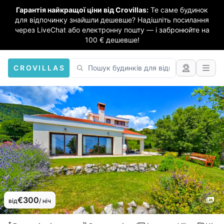
Гарантія найкращої ціни від Crovillas:
Те саме будинок
для відпочинку знайшли дешевше? Надішліть посилання
через LiveChat або електронну пошту — і забронюйте на
100 € дешевше!
CROVILLAS
€300
від
/ ніч