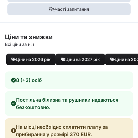
Часті запитання
Ціни та знижки
Всі ціни за ніч
Ціни на 2026 рік
Ціни на 2027 рік
Ціни на 20
8 (+2) осіб
Постільна білизна та рушники надаються
безкоштовно.
На місці необхідно сплатити плату за
прибирання у розмірі
370 EUR
.