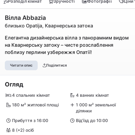
Розподіл кімнат
Зручності
Фотографії
Ціни
Вілла Abbazia
близько Opatija, Кварнерська затока
Елегантна дизайнерська вілла з панорамним видом
на Кварнерську затоку – чисте розслаблення
поблизу перлини узбережжя Опатії!
Читати опис
Поділитися
Огляд
4 спальних кімнат
4 ванних кімнат
180 м² житлової площі
1 000 м² земельної
ділянки
Прибуття з 16:00
Від'їзд до 10:00
8 (+2) осіб