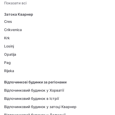
Показати всі
Затока Кварнер
Cres
Crikvenica
Krk
Losinj
Opatija
Pag
Rijeka
Відпочинкові будинки за регіонами
Відпочинковий будинок у Хорватії
Відпочинковий будинок в Істрії
Відпочинковий будинок у затоці Кварнер
Відпочинковий будинок у Далмації