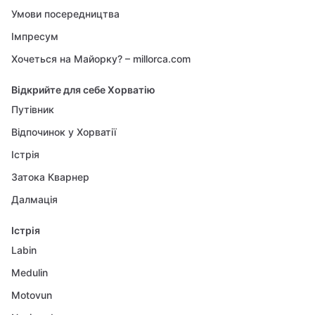
Умови посередництва
Імпресум
Хочеться на Майорку? – millorca.com
Відкрийте для себе Хорватію
Путівник
Відпочинок у Хорватії
Істрія
Затока Кварнер
Далмація
Істрія
Labin
Medulin
Motovun