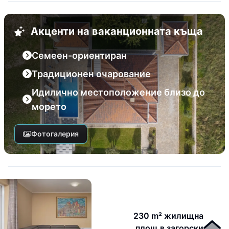
Акценти на ваканционната къща
Семеен-ориентиран
Традиционен очарование
Идилично местоположение близо до
морето
Фотогалерия
230 m² жилищна
площ в загорски