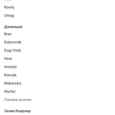
Rovinj
Umag
Далмация
Brac
Dubrovnik
Dugi Otok
Hvar
Imotski
Korcula
Makarska
Murter
Покажи всички
Залив Кварнер