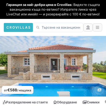
Гаранция за най-добра цена в Crovillas:
Видяхте същата
ваканционна къща по-евтино? Изпратете линка чрез
LiveChat или имейл — и резервирайте с 100 € по-евтино!
CROVILLAS
€588
от
/ нощувка
Разпределение на стаите
Оборудване
Снимки