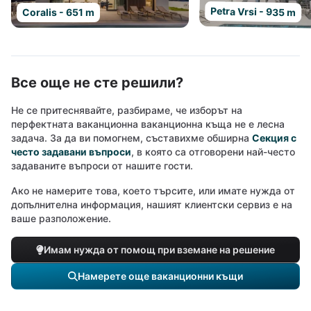
Petra Vrsi - 935 m
Coralis - 651 m
Все още не сте решили?
Не се притеснявайте, разбираме, че изборът на
перфектната ваканционна ваканционна къща не е лесна
задача. За да ви помогнем, съставихме обширна
Секция с
често задавани въпроси
, в която са отговорени най-често
задаваните въпроси от нашите гости.
Ако не намерите това, което търсите, или имате нужда от
допълнителна информация, нашият клиентски сервиз е на
ваше разположение.
Имам нужда от помощ при вземане на решение
Намерете още ваканционни къщи