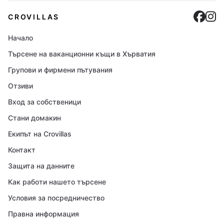
Cro
C
CROVILLAS
Начало
Търсене на ваканционни къщи в Хърватия
Групови и фирмени пътувания
Отзиви
Вход за собственици
Стани домакин
Екипът на Crovillas
Контакт
Защита на данните
Как работи нашето търсене
Условия за посредничество
Правна информация