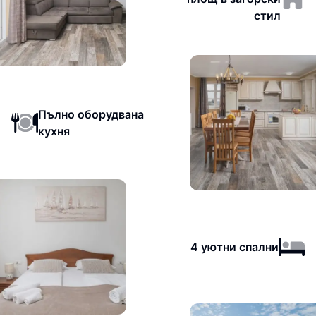
стил
Пълно оборудвана
кухня
4 уютни спални