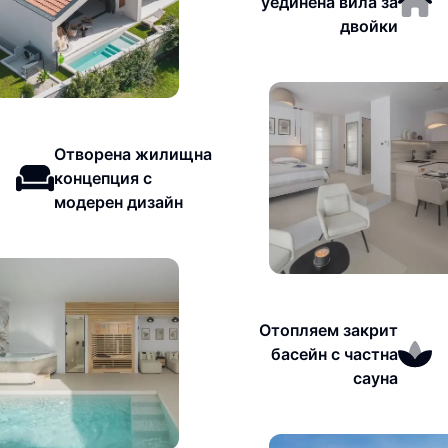
уединена вила за
двойки
Отворена жилищна
концепция с
модерен дизайн
Отопляем закрит
басейн с частна
сауна