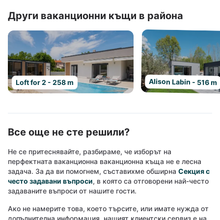
Други ваканционни къщи в района
Alison Labin - 516 m
Loft for 2 - 258 m
Все още не сте решили?
Не се притеснявайте, разбираме, че изборът на
перфектната ваканционна ваканционна къща не е лесна
задача. За да ви помогнем, съставихме обширна
Секция с
често задавани въпроси
, в която са отговорени най-често
задаваните въпроси от нашите гости.
Ако не намерите това, което търсите, или имате нужда от
допълнителна информация, нашият клиентски сервиз е на