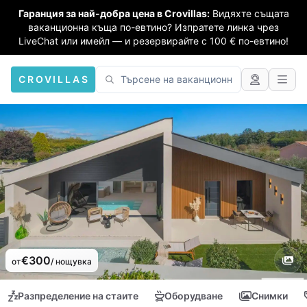
Гаранция за най-добра цена в Crovillas:
Видяхте същата
ваканционна къща по-евтино? Изпратете линка чрез
LiveChat или имейл — и резервирайте с 100 € по-евтино!
CROVILLAS
€300
от
/ нощувка
Разпределение на стаите
Оборудване
Снимки