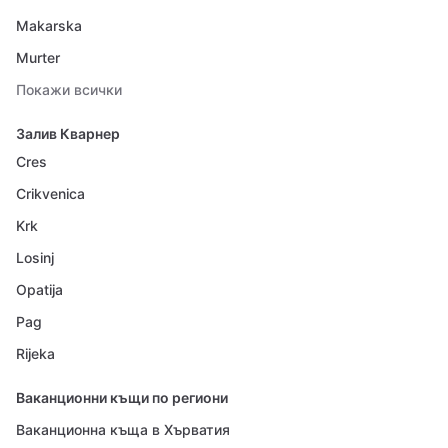
Makarska
Murter
Покажи всички
Залив Кварнер
Cres
Crikvenica
Krk
Losinj
Opatija
Pag
Rijeka
Ваканционни къщи по региони
Ваканционна къща в Хърватия