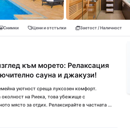
Снимки
Цени и отстъпки
Заетост / Наличност
изглед към морето: Релаксация
лючително сауна и джакузи!
емейна уютност среща луксозен комфорт. 
 околност на Риека, това убежище с 
ото място за отдих. Релаксирайте в частната 
нти на релаксация в джакузито - тук ще 
плажове Кострена и Карово ви канят да се 
 Адриатическо море, а кулинарните наслади ви 