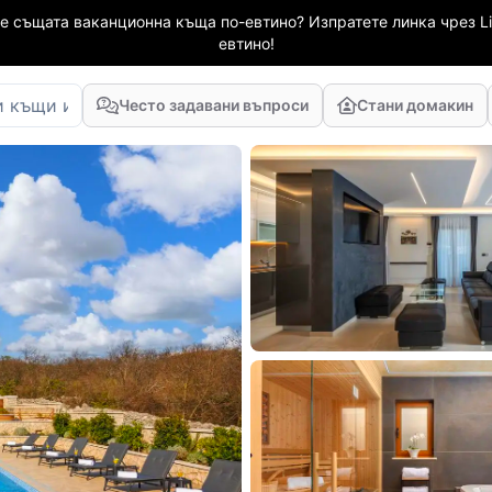
е същата ваканционна къща по-евтино? Изпратете линка чрез Li
евтино!
Често задавани въпроси
Стани домакин