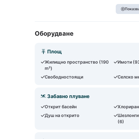
Показва
Оборудване
Площ
Жилищно пространство (190
Имоти (9
m²)
Свободностоящи
Селско м
Забавно плуване
Открит басейн
Хлориран
Душ на открито
Шезлонги 
(6)