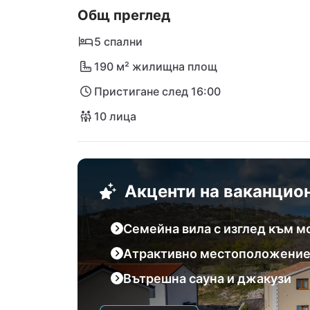
Общ преглед
очакват само на крачка в ресторант Зеле
Цриквеница и очарователният национален 
5 спални
изпълнени с приключения и открития. Не
190 м² жилищна площ
елегантността в следващата ви мечтана п
Пристигане след 16:00
10 лица
Акценти на ваканцио
Семейна вила с изглед към м
Атрактивно местоположени
Вътрешна сауна и джакузи