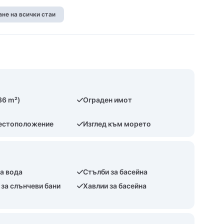
не на всички стаи
36 m²)
Ограден имот
естоположение
Изглед към морето
а вода
Стълби за басейна
за слънчеви бани
Хавлии за басейна