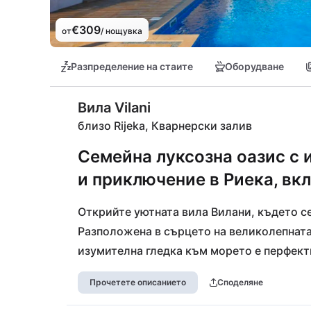
€309
от
/ нощувка
Разпределение на стаите
Оборудване
Вила Vilani
близо Rijeka, Кварнерски залив
Семейна луксозна оазис с 
и приключение в Риека, вк
Открийте уютната вила Вилани, където с
Разположена в сърцето на великолепната
изумителна гледка към морето е перфектн
вътрешна сауна или се насладете на моме
Прочетете описанието
Споделяне
откриете истинско забавление. Близките 
насладите на слънчеви дни на блестящото