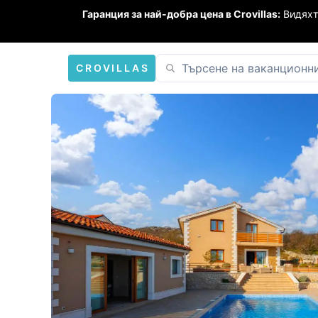
Гаранция за най-добра цена в Crovillas:
Видяхт
CROVILLAS