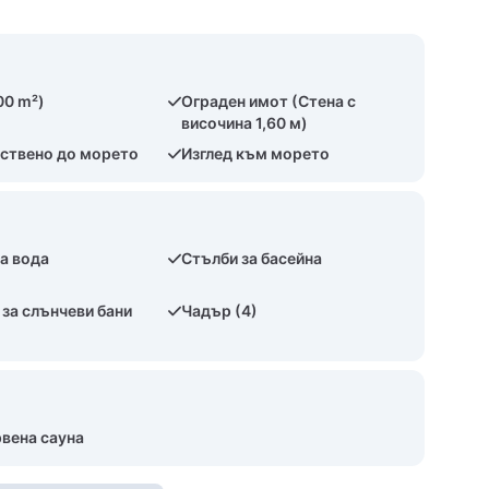
00 m²)
Ограден имот (Стена с
височина 1,60 м)
ствено до морето
Изглед към морето
а вода
Стълби за басейна
за слънчеви бани
Чадър (4)
вена сауна