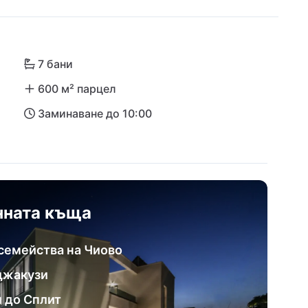
ове Трогир и Сплит, които са обекти от 
О, вилата осигурява лесен достъп до богат и 
лит (само на 7 км) гарантира безпроблемно и 
7 бани
риете зашеметяващи плажове, кристално чисти 
600 м² парцел
штен и Шибеник.

Заминаване до 10:00
а Вейра е перфектната отправна точка за 
островите и крайбрежни приключения. 
и дни на Чиово или културни преживявания в 
тъпност, комфорт и най‑доброто от 
нната къща
семейства на Чиово
 джакузи
п до Сплит