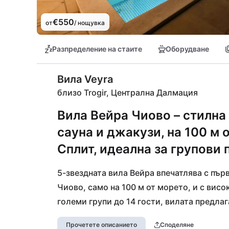
€550
от
/ нощувка
Разпределение на стаите
Оборудване
Вила Veyra
близо Trogir, Централна Далмация
Вила Вейра Чиово – стилна 
сауна и джакузи, на 100 м 
Сплит, идеална за групови
5-звездната вила Вейра впечатлява с пър
Чиово, само на 100 м от морето, и с висо
големи групи до 14 гости, вилата предлаг
частен басейн, сауна и джакузи — перфек
Прочетете описанието
Споделяне