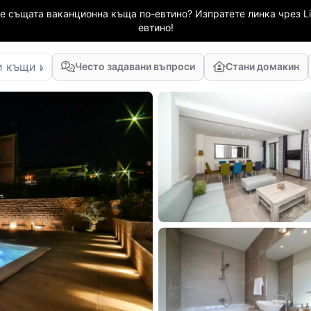
е същата ваканционна къща по-евтино? Изпратете линка чрез Li
евтино!
Често задавани въпроси
Стани домакин